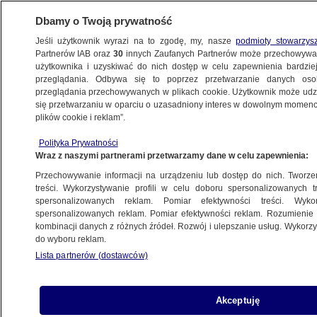
Dbamy o Twoją prywatność
Jeśli użytkownik wyrazi na to zgodę, my, nasze
podmioty stowarzys
Partnerów IAB oraz
30
innych Zaufanych Partnerów może przechowywa
użytkownika i uzyskiwać do nich dostęp w celu zapewnienia bardzi
przeglądania. Odbywa się to poprzez przetwarzanie danych os
przeglądania przechowywanych w plikach cookie. Użytkownik może udzie
SZCZECIN
się przetwarzaniu w oparciu o uzasadniony interes w dowolnym momencie
plików cookie i reklam”.
Ciężarówka z amerykańskimi żołnierzami
Polityka Prywatności
wypadła z drogi. Jedna osoba w stanie
Wraz z naszymi partnerami przetwarzamy dane w celu zapewnienia:
ciężkim
Przechowywanie informacji na urządzeniu lub dostęp do nich. Tworzeni
treści. Wykorzystywanie profili w celu doboru spersonalizowanych tr
spersonalizowanych reklam. Pomiar efektywności treści. Wyko
Oprac.
Rafał Molenda
spersonalizowanych reklam. Pomiar efektywności reklam. Rozumienie o
28.05.2026, 11:12
Aktualizacja:
29.05.2026, 07:55
kombinacji danych z różnych źródeł. Rozwój i ulepszanie usług. Wykor
do wyboru reklam.
Lista partnerów (dostawców)
Posłuchaj artykułu
Czyta lektor AI
Akceptuję