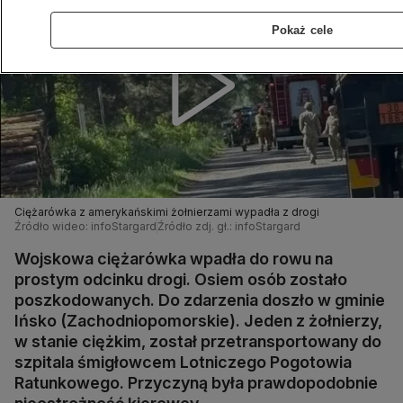
Pokaż cele
Ciężarówka z amerykańskimi żołnierzami wypadła z drogi
Źródło wideo: infoStargard
Źródło zdj. gł.: infoStargard
Wojskowa ciężarówka wpadła do rowu na
prostym odcinku drogi. Osiem osób zostało
poszkodowanych. Do zdarzenia doszło w gminie
Ińsko (Zachodniopomorskie). Jeden z żołnierzy,
w stanie ciężkim, został przetransportowany do
szpitala śmigłowcem Lotniczego Pogotowia
Ratunkowego. Przyczyną była prawdopodobnie