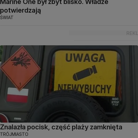
Marine One był zbyt blisko. Władze
potwierdzają
ŚWIAT
Znalazła pocisk, część plaży zamknięta
TRÓJMIASTO