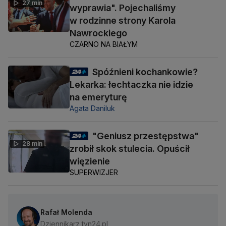
27 min
wyprawia". Pojechaliśmy
w rodzinne strony Karola
Nawrockiego
CZARNO NA BIAŁYM
Spóźnieni kochankowie?
Lekarka: łechtaczka nie idzie
na emeryturę
Agata Daniluk
"Geniusz przestępstwa"
28 min
zrobił skok stulecia. Opuścił
więzienie
SUPERWIZJER
Rafał Molenda
Dziennikarz tvn24.pl