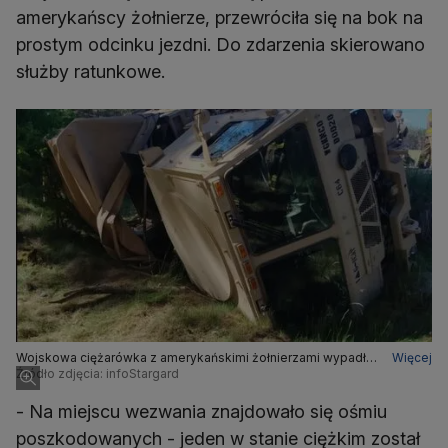
amerykańscy żołnierze, przewróciła się na bok na
prostym odcinku jezdni. Do zdarzenia skierowano
służby ratunkowe.
Wojskowa ciężarówka z amerykańskimi żołnierzami wypadła
Więcej
z drogi pod Ińskiem
Źródło zdjęcia: infoStargard
- Na miejscu wezwania znajdowało się ośmiu
poszkodowanych - jeden w stanie ciężkim został