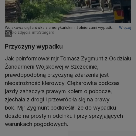
Wojskowa ciężarówka z amerykańskimi żołnierzami wypadła
Więcej
z drogi pod Ińskiem
Źródło zdjęcia: infoStargard
Przyczyny wypadku
Jak poinformował mjr Tomasz Zygmunt z Oddziału
Żandarmerii Wojskowej w Szczecinie,
prawdopodobną przyczyną zdarzenia jest
nieostrożność kierowcy. Ciężarówka podczas
jazdy zahaczyła prawym kołem o pobocze,
zjechała z drogi i przewróciła się na prawy
bok. Mjr Zygmunt podkreślił, że do wypadku
doszło na prostym odcinku i przy sprzyjających
warunkach pogodowych.