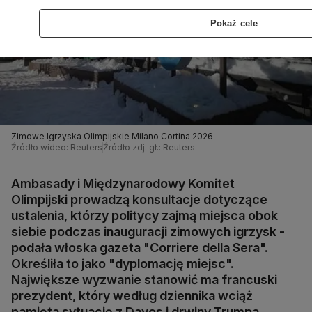
Pokaż cele
Zimowe Igrzyska Olimpijskie Milano Cortina 2026
Źródło wideo: Reuters
Źródło zdj. gł.: Reuters
Ambasady i Międzynarodowy Komitet
Olimpijski prowadzą konsultacje dotyczące
ustalenia, którzy politycy zajmą miejsca obok
siebie podczas inauguracji zimowych igrzysk -
podała włoska gazeta "Corriere della Sera".
Określiła to jako "dyplomację miejsc".
Największe wyzwanie stanowić ma francuski
prezydent, który według dziennika wciąż
pamięta sytuację z Davos i drwiny Trumpa.