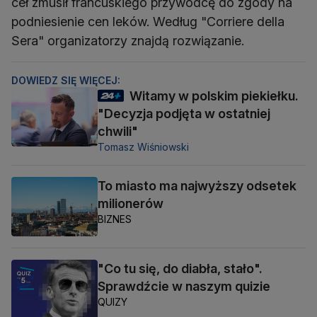
ceł zmusił francuskiego przywódcę do zgody na
podniesienie cen leków. Według "Corriere della
Sera" organizatorzy znajdą rozwiązanie.
DOWIEDZ SIĘ WIĘCEJ:
Witamy w polskim piekiełku.
"Decyzja podjęta w ostatniej
chwili"
Tomasz Wiśniowski
To miasto ma najwyższy odsetek
milionerów
BIZNES
"Co tu się, do diabła, stało".
Sprawdźcie w naszym quizie
QUIZY