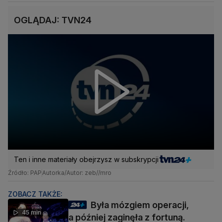
OGLĄDAJ: TVN24
Ten i inne materiały obejrzysz w subskrypcji
Źródło: PAP
Autorka/Autor: zeb//mro
ZOBACZ TAKŻE:
Była mózgiem operacji,
45 min
a później zaginęła z fortuną.