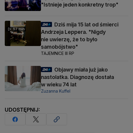
"Istnieje jeden konkretny trop"
Dziś mija 15 lat od śmierci
57 min
Andrzeja Leppera. "Nigdy
nie uwierzę, że to było
samobójstwo"
TAJEMNICE III RP
Objawy miała już jako
nastolatka. Diagnozę dostała
w wieku 74 lat
Zuzanna Kuffel
UDOSTĘPNIJ: