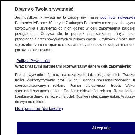
Dbamy o Twoją prywatność
Jeśli użytkownik wyrazi na to zgodę, my, nasze
podmioty stowarzys
Partnerów IAB oraz
30
innych Zaufanych Partnerów może przechowywa
użytkownika i uzyskiwać do nich dostęp w celu zapewnienia bardzi
przeglądania. Odbywa się to poprzez przetwarzanie danych os
przeglądania przechowywanych w plikach cookie. Użytkownik może udzie
ŚWIAT
się przetwarzaniu w oparciu o uzasadniony interes w dowolnym momencie
plików cookie i reklam”.
Obok kogo zasiądzie Macron podczas
Polityka Prywatności
inauguracji igrzysk? Włoski dziennik
Wraz z naszymi partnerami przetwarzamy dane w celu zapewnienia:
o "dyplomacji miejsc"
Przechowywanie informacji na urządzeniu lub dostęp do nich. Tworzeni
treści. Wykorzystywanie profili w celu doboru spersonalizowanych tr
30.01.2026, 09:05
spersonalizowanych reklam. Pomiar efektywności treści. Wyko
spersonalizowanych reklam. Pomiar efektywności reklam. Rozumienie o
kombinacji danych z różnych źródeł. Rozwój i ulepszanie usług. Wykor
Posłuchaj artykułu
do wyboru reklam.
Czyta lektor AI
Lista partnerów (dostawców)
Akceptuję