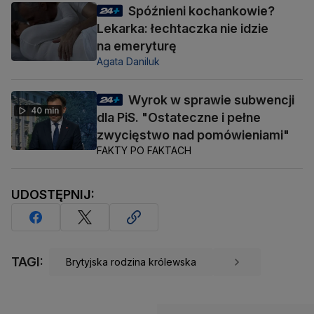
Spóźnieni kochankowie?
Lekarka: łechtaczka nie idzie
na emeryturę
Agata Daniluk
Wyrok w sprawie subwencji
40 min
dla PiS. "Ostateczne i pełne
zwycięstwo nad pomówieniami"
FAKTY PO FAKTACH
UDOSTĘPNIJ:
TAGI:
Brytyjska rodzina królewska