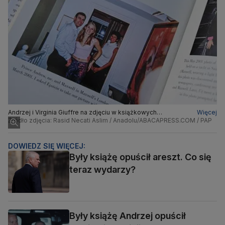
Andrzej i Virginia Giuffre na zdjęciu w książkowych
Więcej
wspomnieniach Giuffre
Źródło zdjęcia: Rasid Necati Aslim / Anadolu/ABACAPRESS.COM / PAP
DOWIEDZ SIĘ WIĘCEJ:
Były książę opuścił areszt. Co się
teraz wydarzy?
Były książę Andrzej opuścił