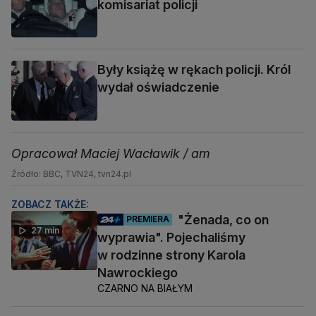
komisariat policji
Były książę w rękach policji. Król
wydał oświadczenie
Opracował Maciej Wacławik / am
Źródło: BBC, TVN24, tvn24.pl
ZOBACZ TAKŻE:
"Żenada, co on
PREMIERA
27 min
wyprawia". Pojechaliśmy
w rodzinne strony Karola
Nawrockiego
CZARNO NA BIAŁYM