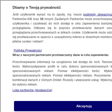
Dbamy o Twoją prywatność
Jeśli użytkownik wyrazi na to zgodę, my, nasze
podmioty stowarzys
Partnerów IAB oraz
30
innych Zaufanych Partnerów może przechowywa
użytkownika i uzyskiwać do nich dostęp w celu zapewnienia bardzi
przeglądania. Odbywa się to poprzez przetwarzanie danych os
przeglądania przechowywanych w plikach cookie. Użytkownik może udzie
ŚWIAT
się przetwarzaniu w oparciu o uzasadniony interes w dowolnym momencie
plików cookie i reklam”.
Zdjęcie, które stało się symbolem.
Polityka Prywatności
"Oszołomiona, niedowierzająca
Wraz z naszymi partnerami przetwarzamy dane w celu zapewnienia:
i przerażona twarz"
Przechowywanie informacji na urządzeniu lub dostęp do nich. Tworzeni
treści. Wykorzystywanie profili w celu doboru spersonalizowanych tr
20.02.2026, 12:45
spersonalizowanych reklam. Pomiar efektywności treści. Wyko
spersonalizowanych reklam. Pomiar efektywności reklam. Rozumienie o
kombinacji danych z różnych źródeł. Rozwój i ulepszanie usług. Wykor
Posłuchaj artykułu
do wyboru reklam.
Czyta lektor AI
Lista partnerów (dostawców)
Akceptuję