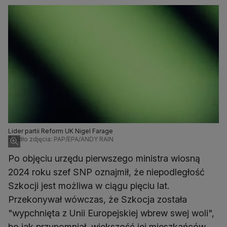
Lider partii Reform UK Nigel Farage
Źródło zdjęcia: PAP/EPA/ANDY RAIN
Po objęciu urzędu pierwszego ministra wiosną
2024 roku szef SNP oznajmił, że niepodległość
Szkocji jest możliwa w ciągu pięciu lat.
Przekonywał wówczas, że Szkocja została
"wypchnięta z Unii Europejskiej wbrew swej woli",
bo jak przypomniał, większość jej mieszkańców