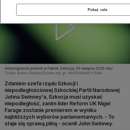
Pokaż cele
Antyimigrancki protest w Falkirk, Szkocja, 30 sierpnia 2025 roku
Źródło wideo: Reuters
Źródło zdj. gł.: PAP/EPA/ANDY RAIN
Zdaniem szefa rządu Szkocji i
niepodległościowej Szkockiej Partii Narodowej
Johna Swinney'a, Szkocja musi uzyskać
niepodległość, zanim lider Reform UK Nigel
Farage zostanie premierem w wyniku
najbliższych wyborów parlamentarnych. - To
staje się sprawą pilną - ocenił John Swinney.