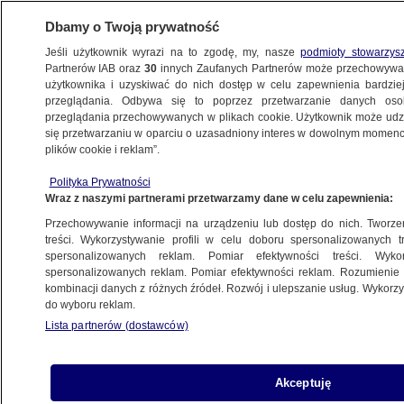
Dbamy o Twoją prywatność
Jeśli użytkownik wyrazi na to zgodę, my, nasze
podmioty stowarzys
Partnerów IAB oraz
30
innych Zaufanych Partnerów może przechowywa
użytkownika i uzyskiwać do nich dostęp w celu zapewnienia bardzi
przeglądania. Odbywa się to poprzez przetwarzanie danych os
przeglądania przechowywanych w plikach cookie. Użytkownik może udzie
ŚWIAT
się przetwarzaniu w oparciu o uzasadniony interes w dowolnym momencie
plików cookie i reklam”.
Zjednoczone Królestwo "coraz mniej
Polityka Prywatności
zjednoczone". Lider Szkockiego rządu chce
Wraz z naszymi partnerami przetwarzamy dane w celu zapewnienia:
niepodległości
Przechowywanie informacji na urządzeniu lub dostęp do nich. Tworzeni
treści. Wykorzystywanie profili w celu doboru spersonalizowanych tr
spersonalizowanych reklam. Pomiar efektywności treści. Wyko
Oprac.
Michał Malinowski
spersonalizowanych reklam. Pomiar efektywności reklam. Rozumienie o
10.05.2026, 07:04
kombinacji danych z różnych źródeł. Rozwój i ulepszanie usług. Wykor
do wyboru reklam.
Lista partnerów (dostawców)
Posłuchaj artykułu
Czyta lektor AI
Akceptuję