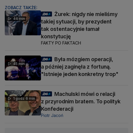
ZOBACZ TAKŻE:
Żurek: nigdy nie mieliśmy
44 min
takiej sytuacji, by prezydent
tak ostentacyjnie łamał
konstytucję
FAKTY PO FAKTACH
Była mózgiem operacji,
45 min
a później zaginęła z fortuną.
"Istnieje jeden konkretny trop"
Machulski mówi o relacji
1 godz 6 min
z przyrodnim bratem. To polityk
Konfederacji
Piotr Jacoń