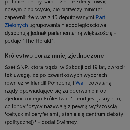
parlamencie, by samodzielnie zdecydować o
nowym plebiscycie, ale pierwszy minister
zapewnił, że wraz z 15 deputowanymi
Partii
Zielonych
ugrupowania niepodległościowe
dysponują jednak parlamentarną większością -
podaje "The Herald".
Królestwo coraz mniej zjednoczone
Szef SNP, która rządzi w Szkocji od 19 lat, zwrócił
też uwagę, że po czwartkowych wyborach
również w Irlandii Północnej i
Walii
powstaną
rządy opowiadające się za oderwaniem od
Zjednoczonego Królestwa. "Trend jest jasny - to,
co londyńczycy nazywają z pewną wyższością
'celtyckimi peryferiami', stanie się centrum debaty
(politycznej)" - dodał Swinney.