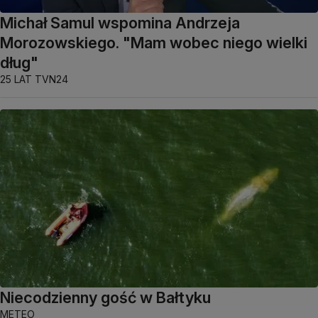
Michał Samul wspomina Andrzeja
Morozowskiego. "Mam wobec niego wielki
dług"
25 LAT TVN24
Niecodzienny gość w Bałtyku
METEO