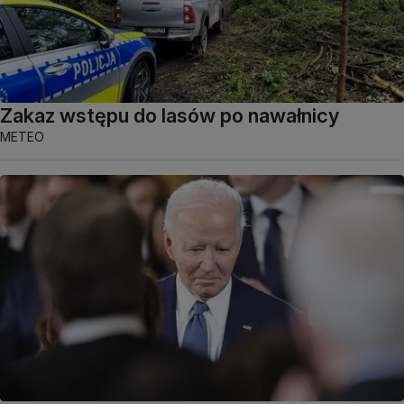
Zakaz wstępu do lasów po nawałnicy
METEO