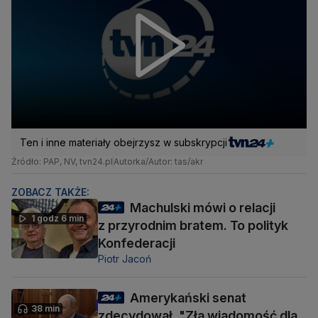
Ten i inne materiały obejrzysz w subskrypcji
Źródło: PAP, NV, tvn24.pl
Autorka/Autor: tas/akr
ZOBACZ TAKŻE:
Machulski mówi o relacji
1 godz 6 min
z przyrodnim bratem. To polityk
Konfederacji
Piotr Jacoń
Amerykański senat
38 min
zdecydował. "Zła wiadomość dla