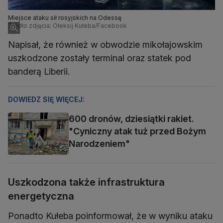
Miejsce ataku sił rosyjskich na Odessę
Źródło zdjęcia: Ołeksij Kułeba/Facebook
Napisał, że również w obwodzie mikołajowskim
uszkodzone zostały terminal oraz statek pod
banderą Liberii.
DOWIEDZ SIĘ WIĘCEJ:
600 dronów, dziesiątki rakiet.
"Cyniczny atak tuż przed Bożym
Narodzeniem"
Uszkodzona także infrastruktura
energetyczna
Ponadto Kułeba poinformował, że w wyniku ataku