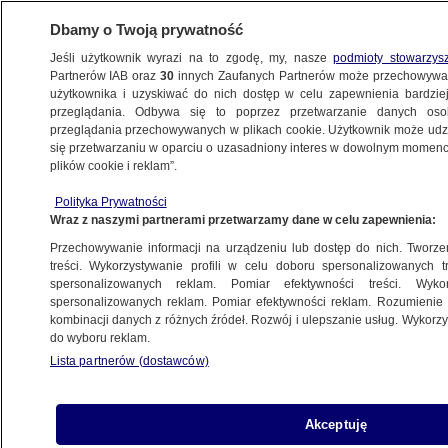
Dbamy o Twoją prywatność
Jeśli użytkownik wyrazi na to zgodę, my, nasze
podmioty stowarzys
Partnerów IAB oraz
30
innych Zaufanych Partnerów może przechowywa
użytkownika i uzyskiwać do nich dostęp w celu zapewnienia bardzi
przeglądania. Odbywa się to poprzez przetwarzanie danych os
przeglądania przechowywanych w plikach cookie. Użytkownik może udzie
ŚWIAT
się przetwarzaniu w oparciu o uzasadniony interes w dowolnym momencie
plików cookie i reklam”.
Rosjanie uderzyli w porty. Trzy zagraniczne
Polityka Prywatności
statki uszkodzone
Wraz z naszymi partnerami przetwarzamy dane w celu zapewnienia:
Przechowywanie informacji na urządzeniu lub dostęp do nich. Tworzeni
26.12.2025, 11:24
treści. Wykorzystywanie profili w celu doboru spersonalizowanych tr
spersonalizowanych reklam. Pomiar efektywności treści. Wyko
Posłuchaj artykułu
spersonalizowanych reklam. Pomiar efektywności reklam. Rozumienie o
Czyta lektor AI
kombinacji danych z różnych źródeł. Rozwój i ulepszanie usług. Wykor
do wyboru reklam.
Lista partnerów (dostawców)
Akceptuję