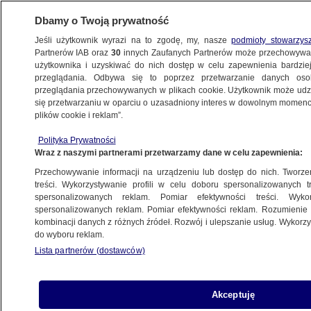
Dbamy o Twoją prywatność
Jeśli użytkownik wyrazi na to zgodę, my, nasze
podmioty stowarzys
Partnerów IAB oraz
30
innych Zaufanych Partnerów może przechowywa
użytkownika i uzyskiwać do nich dostęp w celu zapewnienia bardzi
przeglądania. Odbywa się to poprzez przetwarzanie danych os
przeglądania przechowywanych w plikach cookie. Użytkownik może udzie
ŚWIAT
się przetwarzaniu w oparciu o uzasadniony interes w dowolnym momencie
plików cookie i reklam”.
Ten kraj miałby być 51. stanem USA?
Polityka Prywatności
Donald Trump "poważnie to rozważa"
Wraz z naszymi partnerami przetwarzamy dane w celu zapewnienia:
Przechowywanie informacji na urządzeniu lub dostęp do nich. Tworzeni
Oprac.
Ewa Żebrowska
treści. Wykorzystywanie profili w celu doboru spersonalizowanych tr
spersonalizowanych reklam. Pomiar efektywności treści. Wyko
12.05.2026, 11:43
spersonalizowanych reklam. Pomiar efektywności reklam. Rozumienie o
kombinacji danych z różnych źródeł. Rozwój i ulepszanie usług. Wykor
do wyboru reklam.
Posłuchaj artykułu
Czyta lektor AI
Lista partnerów (dostawców)
Akceptuję