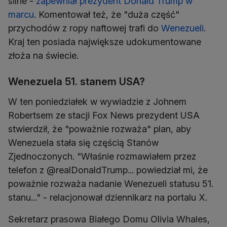
silne -
zapewniał prezydent Donald Trump w
marcu
. Komentował też, że "duża część"
przychodów z ropy naftowej trafi do
Wenezueli
.
Kraj ten posiada największe udokumentowane
złoża na świecie.
Wenezuela 51. stanem USA?
W ten poniedziałek w wywiadzie z Johnem
Robertsem ze stacji Fox News prezydent USA
stwierdził, że "poważnie rozważa" plan, aby
Wenezuela stała się częścią Stanów
Zjednoczonych. "Właśnie rozmawiałem przez
telefon z @realDonaldTrump... powiedział mi, że
poważnie rozważa nadanie Wenezueli statusu 51.
stanu..." - relacjonował dziennikarz na portalu X.
Sekretarz prasowa Białego Domu Olivia Whales,