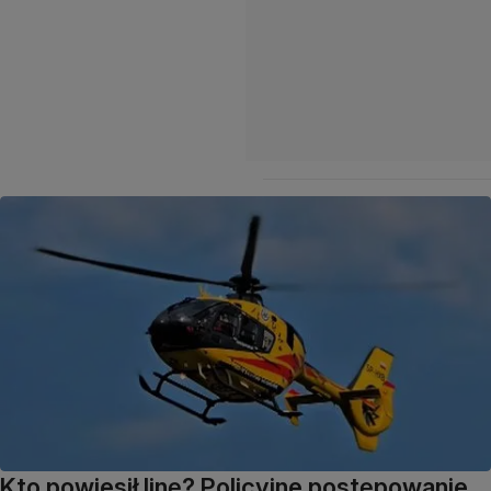
Kto powiesił linę? Policyjne postępowanie