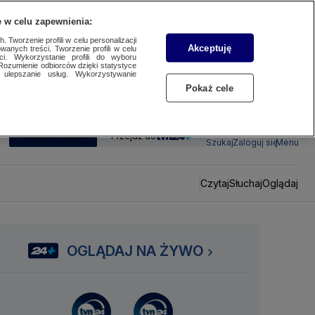
 w celu zapewnienia:
 Tworzenie profili w celu personalizacji
Akceptuję
wanych treści. Tworzenie profili w celu
ci. Wykorzystanie profili do wyboru
Rozumienie odbiorców dzięki statystyce
ulepszanie usług. Wykorzystywanie
Pokaż cele
SUBSKRYBUJ
Przejdź do
Szukaj
Zaloguj się
Menu
Czytaj
Słuchaj
Oglądaj
OGLĄDAJ NA ŻYWO