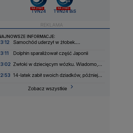
NA ŻYWO
NA ŻYWO
TVN24
TVN24 BiS
NAJNOWSZE INFORMACJE:
13:12
Samochód uderzył w żłobek.
Ewakuowano 33 osoby
13:11
Dolphin sparaliżował część Japonii
13:02
Zwłoki w dziecięcym wózku. Wiadomo,
kto to zrobił
12:53
14-latek zabił swoich dziadków, później
otworzył ogień w szkole. Nowe informacje
Zobacz wszystkie