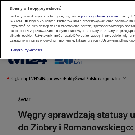
Dbamy o Twoją prywatność
Jeśli użytkownik wyrazi na to zgodę, my, nasze
podmioty stowarzyszone
i naszych
IAB oraz
30
innych Zaufanych Partnerów może przechowywać dane osobowe na ur
uzyskiwać do nich dostęp w celu zapewnienia bardziej spersonalizowanego sposo
się to poprzez przetwarzanie danych osobowych zebranych z danych przegląd
plikach cookie. Użytkownik może udzielić/wycofać zgodę i sprzeciwić się pr
uzasadniony interes w dowolnym momencie, klikając przycisk „Ustawienia plików cook
Polityka Prywatności
Oglądaj TVN24
Najnowsze
Fakty
Świat
Polska
Regionalne
ŚWIAT
Węgry sprawdzają statusy
do Ziobry i Romanowskiego: