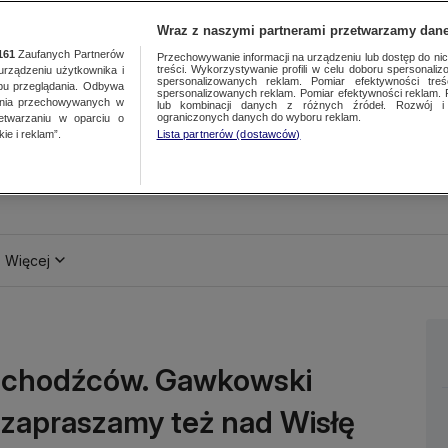
Wraz z naszymi partnerami przetwarzamy dane
161
Zaufanych Partnerów
Przechowywanie informacji na urządzeniu lub dostęp do nich.
treści. Wykorzystywanie profili w celu doboru spersonalizo
ządzeniu użytkownika i
spersonalizowanych reklam. Pomiar efektywności treś
bu przeglądania. Odbywa
spersonalizowanych reklam. Pomiar efektywności reklam. 
ania przechowywanych w
lub kombinacji danych z różnych źródeł. Rozwój i 
ograniczonych danych do wyboru reklam.
zetwarzaniu w oparciu o
ie i reklam”.
Lista partnerów (dostawców)
Więcej
 uchodźców. Gawkowski
 zapraszamy też nad Wisłę