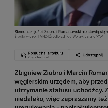
Siemoniak: jeżeli Ziobro i Romanowski nie stawią si
Źródło wideo: TVN24
Źródło zdj. gł.: Wojtek Jargiło/PAP
Posłuchaj artykułu
Udostępnij
Czyta lektor AI
Zbigniew Ziobro i Marcin Roman
węgierskim urzędem, aby przed
utrzymanie statusu uchodźcy.
niedaleko, więc zapraszamy też 
uregulowania - napisał wiceprem