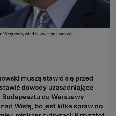
ę na Węgrzech, władze wyciągną wnioski
owski muszą stawić się przed
stawić dowody uzasadniające
 Z Budapesztu do Warszawy
nad Wisłę, bo jest kilka spraw do
ier, minister cyfryzacji Krzysztof