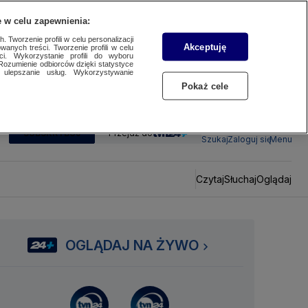
 w celu zapewnienia:
 Tworzenie profili w celu personalizacji
Akceptuję
wanych treści. Tworzenie profili w celu
ci. Wykorzystanie profili do wyboru
Rozumienie odbiorców dzięki statystyce
ulepszanie usług. Wykorzystywanie
Pokaż cele
SUBSKRYBUJ
Przejdź do
Szukaj
Zaloguj się
Menu
Czytaj
Słuchaj
Oglądaj
OGLĄDAJ NA ŻYWO