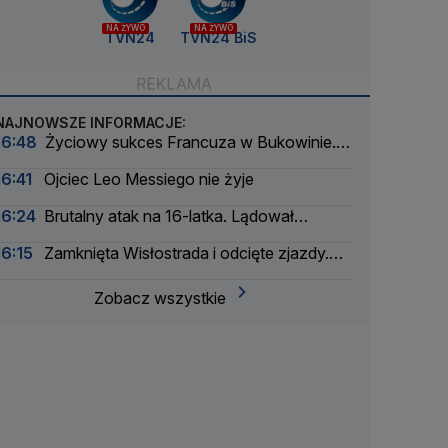
NA ŻYWO
NA ŻYWO
TVN24
TVN24 BiS
NAJNOWSZE INFORMACJE:
16:48
Życiowy sukces Francuza w Bukowinie.
Jest nowy lider Tour de Pologne
16:41
Ojciec Leo Messiego nie żyje
16:24
Brutalny atak na 16-latka. Lądował
śmigłowiec LPR
16:15
Zamknięta Wisłostrada i odcięte zjazdy.
Ćwiczenia przed defiladą
Zobacz wszystkie