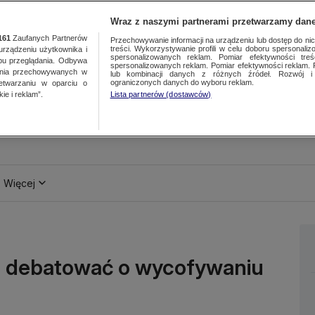
Wraz z naszymi partnerami przetwarzamy dane
161
Zaufanych Partnerów
Przechowywanie informacji na urządzeniu lub dostęp do nich.
treści. Wykorzystywanie profili w celu doboru spersonalizo
ządzeniu użytkownika i
spersonalizowanych reklam. Pomiar efektywności treś
bu przeglądania. Odbywa
spersonalizowanych reklam. Pomiar efektywności reklam. 
ania przechowywanych w
lub kombinacji danych z różnych źródeł. Rozwój i 
ograniczonych danych do wyboru reklam.
zetwarzaniu w oparciu o
ie i reklam”.
Lista partnerów (dostawców)
Więcej
ie debatować o wycofywaniu