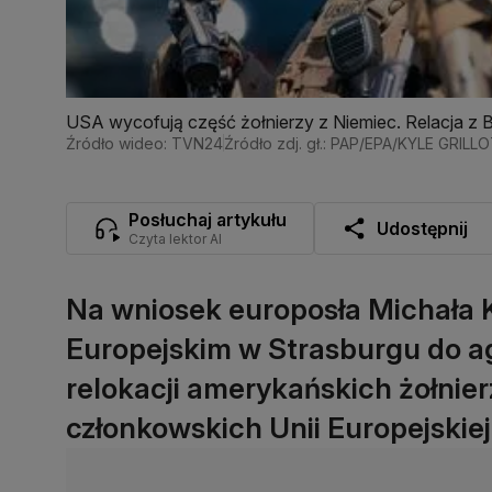
USA wycofują część żołnierzy z Niemiec. Relacja z B
Źródło wideo: TVN24
Źródło zdj. gł.: PAP/EPA/KYLE GRILL
Posłuchaj artykułu
Udostępnij
Czyta lektor AI
Na wniosek europosła Michała 
Europejskim w Strasburgu do a
relokacji amerykańskich żołnie
członkowskich Unii Europejskiej