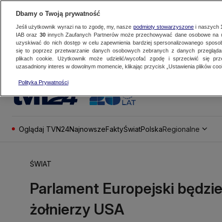
Dbamy o Twoją prywatność
Jeśli użytkownik wyrazi na to zgodę, my, nasze
podmioty stowarzyszone
i naszych
IAB oraz
30
innych Zaufanych Partnerów może przechowywać dane osobowe na ur
uzyskiwać do nich dostęp w celu zapewnienia bardziej spersonalizowanego sposo
się to poprzez przetwarzanie danych osobowych zebranych z danych przegląd
plikach cookie. Użytkownik może udzielić/wycofać zgodę i sprzeciwić się pr
uzasadniony interes w dowolnym momencie, klikając przycisk „Ustawienia plików cook
Polityka Prywatności
Oglądaj TVN24
Najnowsze
Fakty
Świat
Polska
Regionalne
ŚWIAT
Parlament Europejski będz
żołnierzy USA