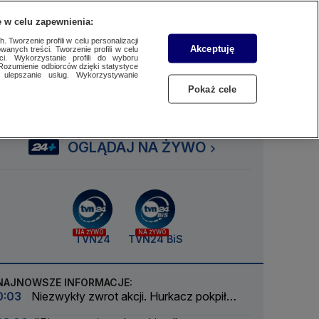
 w celu zapewnienia:
SUBSKRYBUJ
Przejdź do
Szukaj
Zaloguj się
Menu
 Tworzenie profili w celu personalizacji
Akceptuję
wanych treści. Tworzenie profili w celu
ci. Wykorzystanie profili do wyboru
Rozumienie odbiorców dzięki statystyce
ulepszanie usług. Wykorzystywanie
Czytaj
Słuchaj
Oglądaj
Pokaż cele
OGLĄDAJ NA ŻYWO
NA ŻYWO
NA ŻYWO
TVN24
TVN24 BiS
NAJNOWSZE INFORMACJE:
0:03
Niezwykły zwrot akcji. Hurkacz pokpił
sprawę