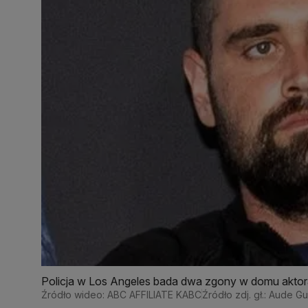
Policja w Los Angeles bada dwa zgony w domu aktora
Źródło wideo: ABC AFFILIATE KABC
Źródło zdj. gł.: Aude G