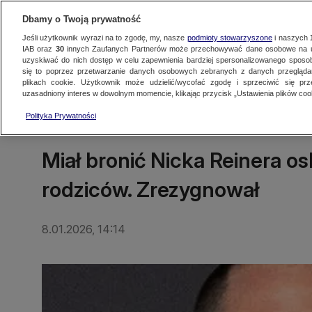
Dbamy o Twoją prywatność
Jeśli użytkownik wyrazi na to zgodę, my, nasze
podmioty stowarzyszone
i naszych
IAB oraz
30
innych Zaufanych Partnerów może przechowywać dane osobowe na ur
uzyskiwać do nich dostęp w celu zapewnienia bardziej spersonalizowanego sposo
się to poprzez przetwarzanie danych osobowych zebranych z danych przegląd
Oglądaj TVN24
Najnowsze
Fakty
Świat
Polska
Regionalne
plikach cookie. Użytkownik może udzielić/wycofać zgodę i sprzeciwić się pr
uzasadniony interes w dowolnym momencie, klikając przycisk „Ustawienia plików cook
Polityka Prywatności
ŚWIAT
Miał bronić Nicka Reinera 
rodziców. Zrezygnował
8.01.2026, 14:14