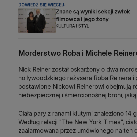
DOWIEDZ SIĘ WIĘCEJ:
Znane są wyniki sekcji zwłok
filmowca i jego żony
KULTURA I STYL
Morderstwo Roba i Michele Reine
Nick Reiner został oskarżony o dwa mord
hollywoodzkiego reżysera Roba Reinera i p
postawione Nickowi Reinerowi obejmują rów
niebezpiecznej i śmiercionośnej broni, jak
Ciała pary z ranami kłutymi znaleziono 1
Według relacji "The New York Times", ciał
zaalarmowana przez umówionego na ten dz