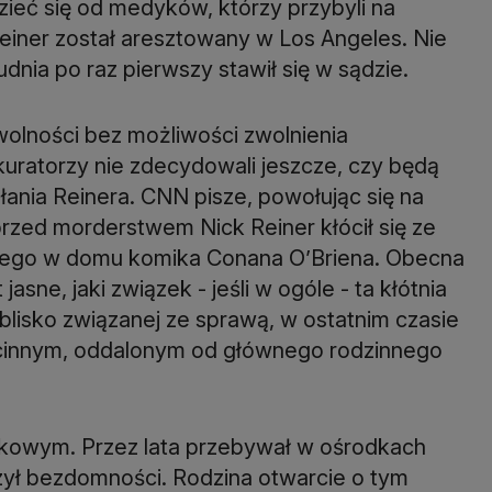
ieć się od medyków, którzy przybyli na
Reiner został aresztowany w Los Angeles. Nie
udnia po raz pierwszy stawił się w sądzie.
olności bez możliwości zwolnienia
uratorzy nie zdecydowali jeszcze, czy będą
łania Reinera. CNN pisze, powołując się na
przed morderstwem Nick Reiner kłócił się ze
nego w domu komika Conana O’Briena. Obecna
jasne, jaki związek - jeśli w ogóle - ta kłótnia
lisko związanej ze sprawą, w ostatnim czasie
ścinnym, oddalonym od głównego rodzinnego
ykowym. Przez lata przebywał w ośrodkach
ył bezdomności. Rodzina otwarcie o tym