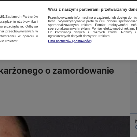
Wraz z naszymi partnerami przetwarzamy dane
161
Zaufanych Partnerów
Przechowywanie informacji na urządzeniu lub dostęp do nich.
treści. Wykorzystywanie profili w celu doboru spersonalizo
ządzeniu użytkownika i
spersonalizowanych reklam. Pomiar efektywności treś
bu przeglądania. Odbywa
spersonalizowanych reklam. Pomiar efektywności reklam. 
ania przechowywanych w
lub kombinacji danych z różnych źródeł. Rozwój i 
Więcej
ograniczonych danych do wyboru reklam.
zetwarzaniu w oparciu o
ie i reklam”.
Lista partnerów (dostawców)
oskarżonego o zamordowanie