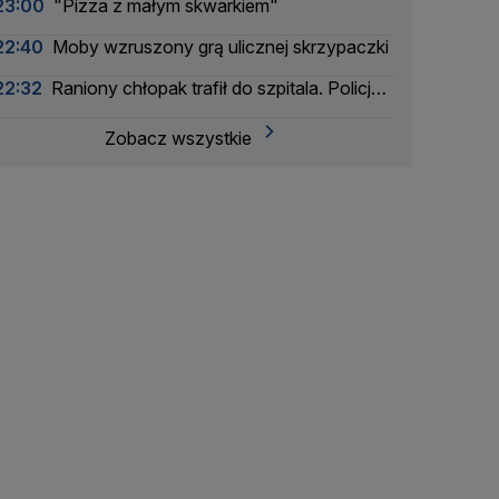
23:00
"Pizza z małym skwarkiem"
22:40
Moby wzruszony grą ulicznej skrzypaczki
22:32
Raniony chłopak trafił do szpitala. Policja
zatrzymała dwóch 16-latków
Zobacz wszystkie