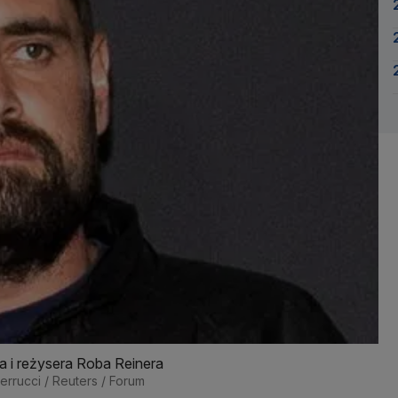
 i reżysera Roba Reinera
uerrucci / Reuters / Forum