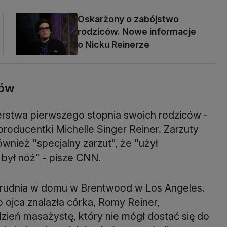
Oskarżony o zabójstwo
rodziców. Nowe informacje
o Nicku Reinerze
rów
erstwa pierwszego stopnia swoich rodziców -
roducentki Michelle Singer Reiner. Zarzuty
nież "specjalny zarzut", że "użył
ą był nóż" - pisze CNN.
4 grudnia w domu w Brentwood w Los Angeles.
o ojca znalazła córka, Romy Reiner,
ień masażystę, który nie mógł dostać się do