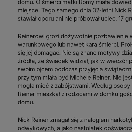
domu. O śmierci matki Romy miała dowiedz
miejsce. Tego samego dnia 32-letni Nick 
stawiał oporu ani nie próbował uciec. 17 gr
Reinerowi grozi dożywotnie pozbawienie w
warunkowego lub nawet kara śmierci. Prok
się jej domagać. Nie są znane motywy dzia
źródła, że świadek widział, jak w wieczór 
swoim ojcem podczas przyjęcia świątecz
przy tym miała być Michele Reiner. Nie jest 
mogła mieć z zabójstwami. Według osoby b
Reiner mieszkał z rodzicami w domku go
domu.
Nick Reiner zmagał się z nałogiem narkot
odwykowych, a jako nastolatek doświadcz