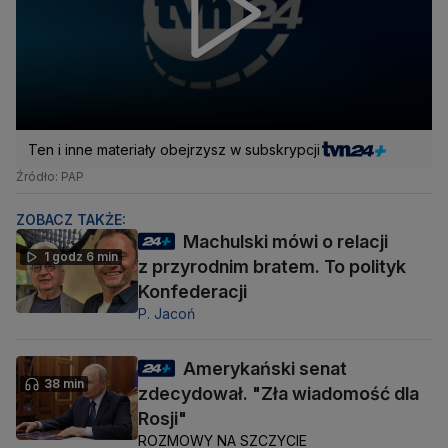
Ten i inne materiały obejrzysz w subskrypcji
Źródło: PAP
ZOBACZ TAKŻE:
Machulski mówi o relacji
1 godz 6 min
z przyrodnim bratem. To polityk
Konfederacji
P. Jacoń
Amerykański senat
38 min
zdecydował. "Zła wiadomość dla
Rosji"
ROZMOWY NA SZCZYCIE