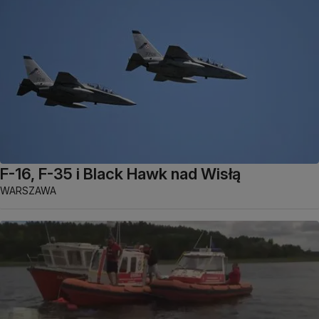
F-16, F-35 i Black Hawk nad Wisłą
WARSZAWA