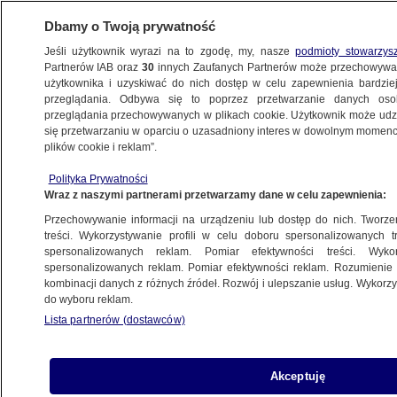
Dbamy o Twoją prywatność
Jeśli użytkownik wyrazi na to zgodę, my, nasze
podmioty stowarzys
Partnerów IAB oraz
30
innych Zaufanych Partnerów może przechowywa
użytkownika i uzyskiwać do nich dostęp w celu zapewnienia bardzi
przeglądania. Odbywa się to poprzez przetwarzanie danych os
przeglądania przechowywanych w plikach cookie. Użytkownik może udzie
ŚWIAT
się przetwarzaniu w oparciu o uzasadniony interes w dowolnym momencie
plików cookie i reklam”.
Uratowali trzylatka spod gruzów. Sześć
Polityka Prywatności
dni po trzęsieniu ziemi
Wraz z naszymi partnerami przetwarzamy dane w celu zapewnienia:
Przechowywanie informacji na urządzeniu lub dostęp do nich. Tworzeni
Oprac.
Kamila Grenczyn
treści. Wykorzystywanie profili w celu doboru spersonalizowanych tr
spersonalizowanych reklam. Pomiar efektywności treści. Wyko
1.07.2026, 10:34
spersonalizowanych reklam. Pomiar efektywności reklam. Rozumienie o
kombinacji danych z różnych źródeł. Rozwój i ulepszanie usług. Wykor
do wyboru reklam.
Posłuchaj artykułu
Czyta lektor AI
Lista partnerów (dostawców)
Akceptuję