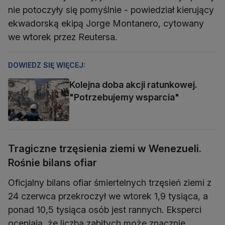
nie potoczyły się pomyślnie - powiedział kierujący
ekwadorską ekipą Jorge Montanero, cytowany
we wtorek przez Reutersa.
DOWIEDZ SIĘ WIĘCEJ:
Kolejna doba akcji ratunkowej.
"Potrzebujemy wsparcia"
Tragiczne trzęsienia ziemi w Wenezueli.
Rośnie bilans ofiar
Oficjalny bilans ofiar śmiertelnych trzęsień ziemi z
24 czerwca przekroczył we wtorek 1,9 tysiąca, a
ponad 10,5 tysiąca osób jest rannych. Eksperci
oceniają, że liczba zabitych może znacznie