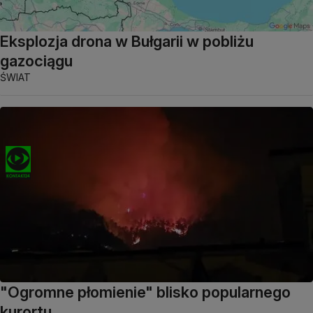
Eksplozja drona w Bułgarii w pobliżu
gazociągu
ŚWIAT
"Ogromne płomienie" blisko popularnego
kurortu