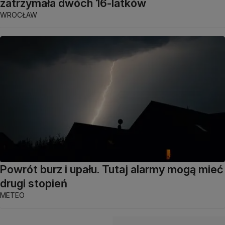
zatrzymała dwóch 16-latków
WROCŁAW
Powrót burz i upału. Tutaj alarmy mogą mieć
drugi stopień
METEO