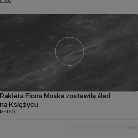
ŁÓDŹ
Rakieta Elona Muska zostawiła ślad
na Księżycu
METEO