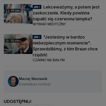
Lekceważymy, a potem jest
36 min
zaskoczenie. Kiedy powinna
zapalić się czerwona lampka?
WYWIAD MEDYCZNY
"Jesteśmy w bardzo
25 min
niebezpiecznym momencie".
Sprawdziliśmy, z kim Braun chce
rządzić
CZARNO NA BIAŁYM
Maciej Wacławik
Dziennikarz tvn24.pl
UDOSTĘPNIJ: