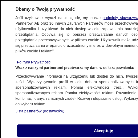
Dbamy o Twoją prywatność
Jeśli użytkownik wyrazi na to zgodę, my, nasze
podmioty stowarzys
Partnerów IAB oraz
30
innych Zaufanych Partnerów może przechowywa
użytkownika i uzyskiwać do nich dostęp w celu zapewnienia bardzi
przeglądania. Odbywa się to poprzez przetwarzanie danych os
przeglądania przechowywanych w plikach cookie. Użytkownik może udzie
ŚWIAT
się przetwarzaniu w oparciu o uzasadniony interes w dowolnym momencie
plików cookie i reklam”.
Jej nagranie podważa twierdzenia
Polityka Prywatności
administracji Trumpa. "Kobieta w różowej
Wraz z naszymi partnerami przetwarzamy dane w celu zapewnienia:
kurtce" zabiera głos
Przechowywanie informacji na urządzeniu lub dostęp do nich. Tworzeni
treści. Wykorzystywanie profili w celu doboru spersonalizowanych tr
spersonalizowanych reklam. Pomiar efektywności treści. Wyko
Maciej Wacławik
spersonalizowanych reklam. Pomiar efektywności reklam. Rozumienie o
28.01.2026, 15:00
kombinacji danych z różnych źródeł. Rozwój i ulepszanie usług. Wykor
do wyboru reklam.
Lista partnerów (dostawców)
Posłuchaj artykułu
Czyta lektor AI
Akceptuję