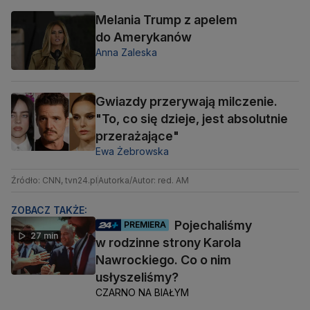
Melania Trump z apelem
do Amerykanów
Anna Zaleska
Gwiazdy przerywają milczenie.
"To, co się dzieje, jest absolutnie
przerażające"
Ewa Żebrowska
Źródło: CNN, tvn24.pl
Autorka/Autor: red. AM
ZOBACZ TAKŻE:
Pojechaliśmy
PREMIERA
27 min
w rodzinne strony Karola
Nawrockiego. Co o nim
usłyszeliśmy?
CZARNO NA BIAŁYM