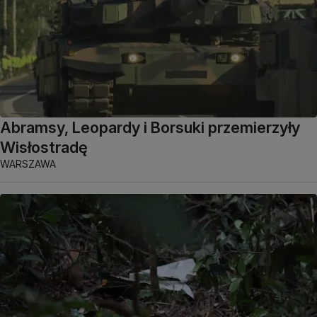
Abramsy, Leopardy i Borsuki przemierzyły
Wisłostradę
WARSZAWA