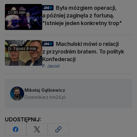
Była mózgiem operacji,
45 min
a później zaginęła z fortuną.
"Istnieje jeden konkretny trop"
Machulski mówi o relacji
1 godz 6 min
z przyrodnim bratem. To polityk
Konfederacji
P. Jacoń
Mikołaj Gątkiewicz
Dziennikarz tvn24.pl
UDOSTĘPNIJ: