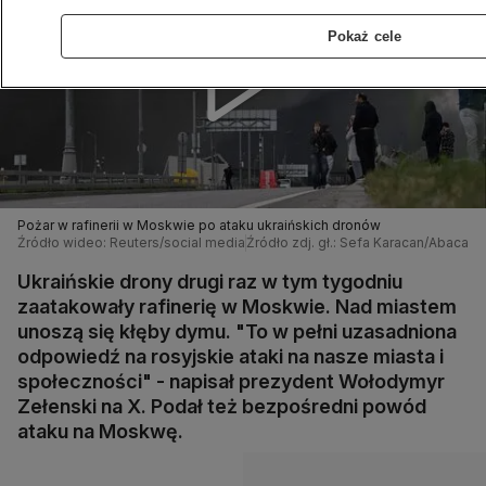
Pokaż cele
Pożar w rafinerii w Moskwie po ataku ukraińskich dronów
Źródło wideo: Reuters/social media
Źródło zdj. gł.: Sefa Karacan/Abaca/P
Ukraińskie drony drugi raz w tym tygodniu
zaatakowały rafinerię w Moskwie. Nad miastem
unoszą się kłęby dymu. "To w pełni uzasadniona
odpowiedź na rosyjskie ataki na nasze miasta i
społeczności" - napisał prezydent Wołodymyr
Zełenski na X. Podał też bezpośredni powód
ataku na Moskwę.