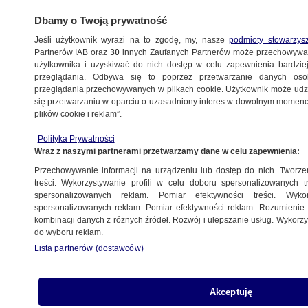
Dbamy o Twoją prywatność
Jeśli użytkownik wyrazi na to zgodę, my, nasze
podmioty stowarzys
Partnerów IAB oraz
30
innych Zaufanych Partnerów może przechowywa
użytkownika i uzyskiwać do nich dostęp w celu zapewnienia bardzi
przeglądania. Odbywa się to poprzez przetwarzanie danych os
przeglądania przechowywanych w plikach cookie. Użytkownik może udzie
ŚWIAT
się przetwarzaniu w oparciu o uzasadniony interes w dowolnym momencie
plików cookie i reklam”.
Dlatego zaatakowali Moskwę. Zełenski:
Polityka Prywatności
to nasza odpowiedź
Wraz z naszymi partnerami przetwarzamy dane w celu zapewnienia:
Przechowywanie informacji na urządzeniu lub dostęp do nich. Tworzeni
Oprac.
Mikołaj Gątkiewicz
treści. Wykorzystywanie profili w celu doboru spersonalizowanych tr
spersonalizowanych reklam. Pomiar efektywności treści. Wyko
18.06.2026, 10:12
Aktualizacja:
18.06.2026, 11:45
spersonalizowanych reklam. Pomiar efektywności reklam. Rozumienie o
kombinacji danych z różnych źródeł. Rozwój i ulepszanie usług. Wykor
do wyboru reklam.
Posłuchaj artykułu
Czyta lektor AI
Lista partnerów (dostawców)
Akceptuję