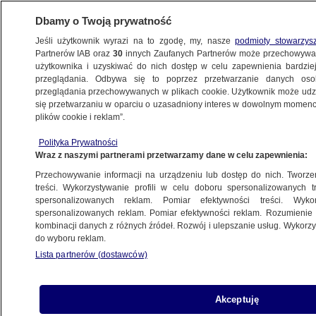
Dbamy o Twoją prywatność
Jeśli użytkownik wyrazi na to zgodę, my, nasze
podmioty stowarzys
Partnerów IAB oraz
30
innych Zaufanych Partnerów może przechowywa
użytkownika i uzyskiwać do nich dostęp w celu zapewnienia bardzi
przeglądania. Odbywa się to poprzez przetwarzanie danych os
przeglądania przechowywanych w plikach cookie. Użytkownik może udzie
ŚWIAT
się przetwarzaniu w oparciu o uzasadniony interes w dowolnym momencie
plików cookie i reklam”.
Reuters: szef CIA w Hawanie, spotkał się
Polityka Prywatności
z przedstawicielami kubańskiego rządu
Wraz z naszymi partnerami przetwarzamy dane w celu zapewnienia:
Przechowywanie informacji na urządzeniu lub dostęp do nich. Tworzeni
Oprac.
Adam Styczek
treści. Wykorzystywanie profili w celu doboru spersonalizowanych tr
spersonalizowanych reklam. Pomiar efektywności treści. Wyko
15.05.2026, 06:25
spersonalizowanych reklam. Pomiar efektywności reklam. Rozumienie o
kombinacji danych z różnych źródeł. Rozwój i ulepszanie usług. Wykor
do wyboru reklam.
Posłuchaj artykułu
Czyta lektor AI
Lista partnerów (dostawców)
Akceptuję