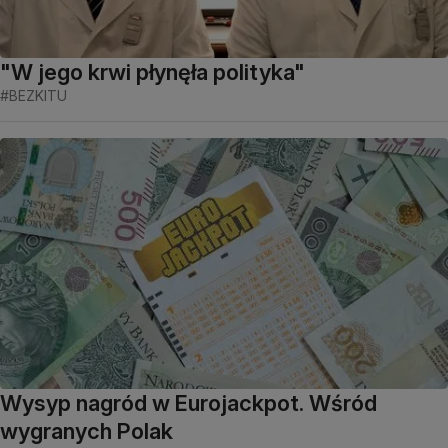
"W jego krwi płynęła polityka"
#BEZKITU
Wysyp nagród w Eurojackpot. Wśród
wygranych Polak