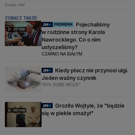
Źródło: PAP
ZOBACZ TAKŻE:
Pojechaliśmy
PREMIERA
27 min
w rodzinne strony Karola
Nawrockiego. Co o nim
usłyszeliśmy?
CZARNO NA BIAŁYM
Kiedy płacz nie przynosi ulgi.
Jeden ważny czynnik
"BYŁ SOBIE MÓZG"
Groziła Wojtyle, że "będzie
45 min
się w piekle smażył"