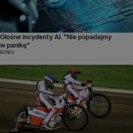
Głośne incydenty AI. "Nie popadajmy
w panikę"
BIZNES