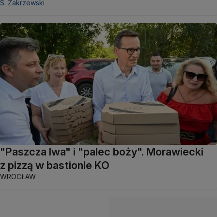
S. Zakrzewski
"Paszcza lwa" i "palec boży". Morawiecki
z pizzą w bastionie KO
WROCŁAW