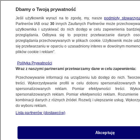
Dbamy o Twoją prywatność
Jeśli użytkownik wyrazi na to zgodę, my, nasze
podmioty stowarzys
Partnerów IAB oraz
30
innych Zaufanych Partnerów może przechowywa
użytkownika i uzyskiwać do nich dostęp w celu zapewnienia bardzi
przeglądania. Odbywa się to poprzez przetwarzanie danych os
przeglądania przechowywanych w plikach cookie. Użytkownik może udzie
ŚWIAT
się przetwarzaniu w oparciu o uzasadniony interes w dowolnym momencie
plików cookie i reklam”.
Donald Trump zmienił samolot w drodze
Polityka Prywatności
powrotnej z Ankary. Skąd ta decyzja?
Wraz z naszymi partnerami przetwarzamy dane w celu zapewnienia:
Przechowywanie informacji na urządzeniu lub dostęp do nich. Tworzeni
Oprac.
Kamila Grenczyn
treści. Wykorzystywanie profili w celu doboru spersonalizowanych tr
spersonalizowanych reklam. Pomiar efektywności treści. Wyko
9.07.2026, 10:08
spersonalizowanych reklam. Pomiar efektywności reklam. Rozumienie o
kombinacji danych z różnych źródeł. Rozwój i ulepszanie usług. Wykor
do wyboru reklam.
Posłuchaj artykułu
Czyta lektor AI
Lista partnerów (dostawców)
Akceptuję