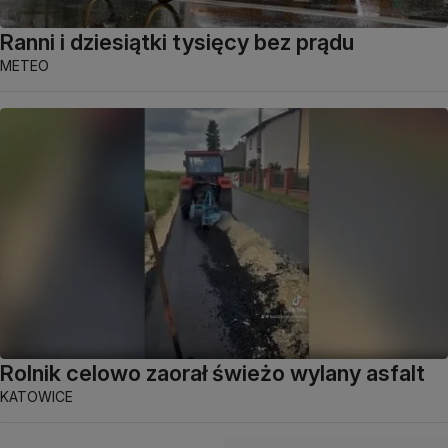
Ranni i dziesiątki tysięcy bez prądu
METEO
Rolnik celowo zaorał świeżo wylany asfalt
KATOWICE