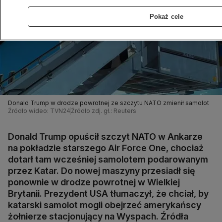
Pokaż cele
Donald Trump w drodze powrotnej ze szczytu NATO zmienił samolot
Źródło wideo: TVN24
Źródło zdj. gł.: Reuters
Donald Trump opuścił szczyt NATO w Ankarze
na pokładzie starszego Air Force One, chociaż
dotarł tam wcześniej samolotem podarowanym
przez Katar. Do nowej maszyny przesiadł się
ponownie w drodze powrotnej w Wielkiej
Brytanii. Prezydent USA tłumaczył, że chciał, by
katarski samolot mogli obejrzeć amerykańscy
żołnierze stacjonujący na Wyspach. Źródła