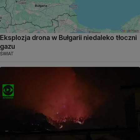
Eksplozja drona w Bułgarii niedaleko tłoczni
gazu
ŚWIAT