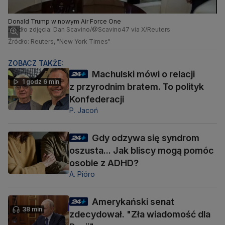
Donald Trump w nowym Air Force One
Źródło zdjęcia: Dan Scavino/@Scavino47 via X/Reuters
Źródło: Reuters, "New York Times"
ZOBACZ TAKŻE:
Machulski mówi o relacji
1 godz 6 min
z przyrodnim bratem. To polityk
Konfederacji
P. Jacoń
Gdy odzywa się syndrom
oszusta... Jak bliscy mogą pomóc
osobie z ADHD?
A. Pióro
Amerykański senat
38 min
zdecydował. "Zła wiadomość dla