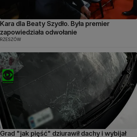
Kara dla Beaty Szydło. Była premier
zapowiedziała odwołanie
RZESZÓW
Grad "jak pięść" dziurawił dachy i wybijał