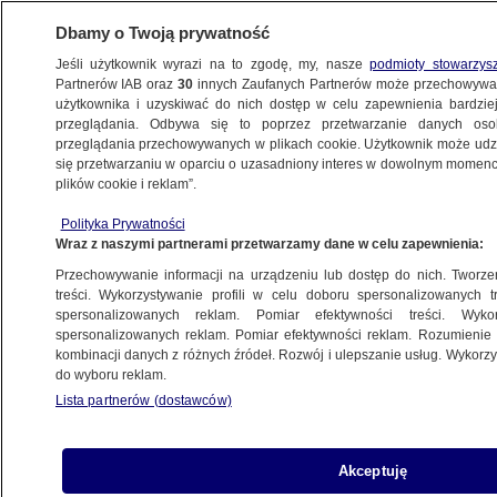
Dbamy o Twoją prywatność
Jeśli użytkownik wyrazi na to zgodę, my, nasze
podmioty stowarzys
Partnerów IAB oraz
30
innych Zaufanych Partnerów może przechowywa
użytkownika i uzyskiwać do nich dostęp w celu zapewnienia bardzi
przeglądania. Odbywa się to poprzez przetwarzanie danych os
przeglądania przechowywanych w plikach cookie. Użytkownik może udzie
ŚWIAT
się przetwarzaniu w oparciu o uzasadniony interes w dowolnym momencie
plików cookie i reklam”.
Giorgia Meloni o swoich relacjach
Polityka Prywatności
z Donaldem Trumpem: niczego nie żałuję
Wraz z naszymi partnerami przetwarzamy dane w celu zapewnienia:
Przechowywanie informacji na urządzeniu lub dostęp do nich. Tworzeni
Mikołaj Stępień
treści. Wykorzystywanie profili w celu doboru spersonalizowanych tr
spersonalizowanych reklam. Pomiar efektywności treści. Wyko
8.07.2026, 19:05
spersonalizowanych reklam. Pomiar efektywności reklam. Rozumienie o
kombinacji danych z różnych źródeł. Rozwój i ulepszanie usług. Wykor
do wyboru reklam.
Posłuchaj artykułu
Czyta lektor AI
Lista partnerów (dostawców)
Akceptuję