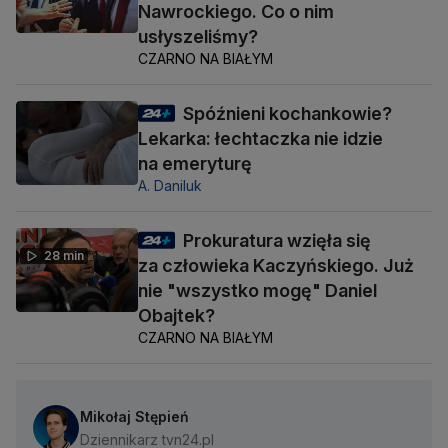
Nawrockiego. Co o nim
usłyszeliśmy?
CZARNO NA BIAŁYM
Spóźnieni kochankowie?
Lekarka: łechtaczka nie idzie
na emeryturę
A. Daniluk
Prokuratura wzięła się
28 min
za człowieka Kaczyńskiego. Już
nie "wszystko mogę" Daniel
Obajtek?
CZARNO NA BIAŁYM
Mikołaj Stępień
Dziennikarz tvn24.pl