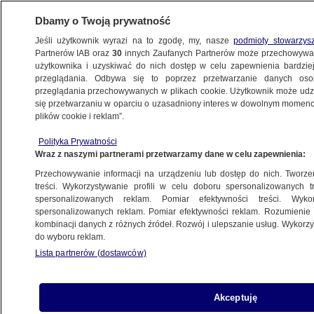
Dbamy o Twoją prywatność
Jeśli użytkownik wyrazi na to zgodę, my, nasze
podmioty stowarzys
Partnerów IAB oraz
30
innych Zaufanych Partnerów może przechowywa
użytkownika i uzyskiwać do nich dostęp w celu zapewnienia bardzi
przeglądania. Odbywa się to poprzez przetwarzanie danych os
przeglądania przechowywanych w plikach cookie. Użytkownik może udzie
ŚWIAT
się przetwarzaniu w oparciu o uzasadniony interes w dowolnym momencie
plików cookie i reklam”.
"Polscy żołnierze ginęli w Afganistanie".
Polityka Prywatności
Spór w Senacie USA o słowa Trumpa
Wraz z naszymi partnerami przetwarzamy dane w celu zapewnienia:
Przechowywanie informacji na urządzeniu lub dostęp do nich. Tworzeni
29.01.2026, 06:36
treści. Wykorzystywanie profili w celu doboru spersonalizowanych tr
spersonalizowanych reklam. Pomiar efektywności treści. Wyko
Posłuchaj artykułu
spersonalizowanych reklam. Pomiar efektywności reklam. Rozumienie o
Czyta lektor AI
kombinacji danych z różnych źródeł. Rozwój i ulepszanie usług. Wykor
do wyboru reklam.
Lista partnerów (dostawców)
Akceptuję