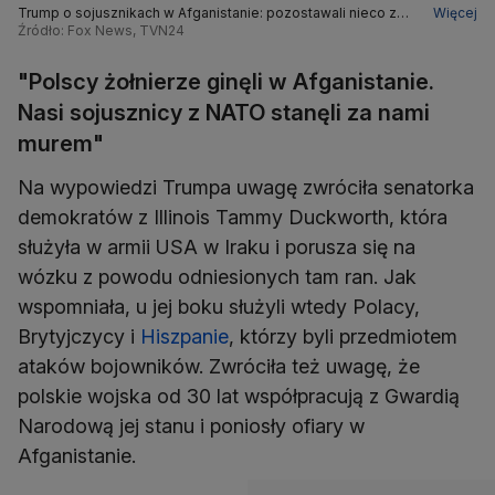
Trump o sojusznikach w Afganistanie: pozostawali nieco z
Więcej
tyłu, z dala od linii frontu
Źródło: Fox News, TVN24
"Polscy żołnierze ginęli w Afganistanie.
Nasi sojusznicy z NATO stanęli za nami
murem"
Na wypowiedzi Trumpa uwagę zwróciła senatorka
demokratów z Illinois Tammy Duckworth, która
służyła w armii USA w Iraku i porusza się na
wózku z powodu odniesionych tam ran. Jak
wspomniała, u jej boku służyli wtedy Polacy,
Brytyjczycy i
Hiszpanie
, którzy byli przedmiotem
ataków bojowników. Zwróciła też uwagę, że
polskie wojska od 30 lat współpracują z Gwardią
Narodową jej stanu i poniosły ofiary w
Afganistanie.