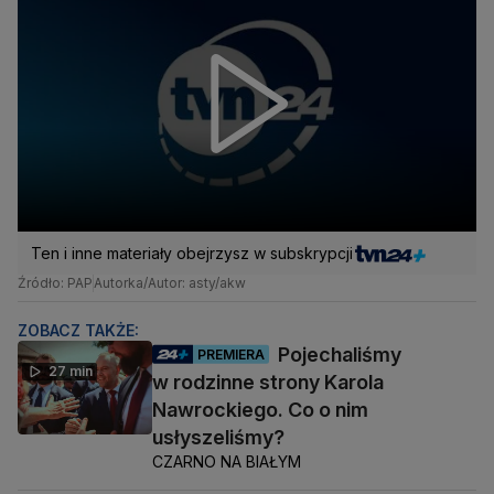
Ten i inne materiały obejrzysz w subskrypcji
Źródło: PAP
Autorka/Autor: asty/akw
ZOBACZ TAKŻE:
Pojechaliśmy
PREMIERA
27 min
w rodzinne strony Karola
Nawrockiego. Co o nim
usłyszeliśmy?
CZARNO NA BIAŁYM