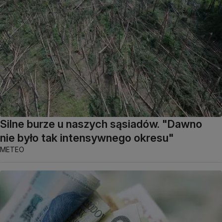
Silne burze u naszych sąsiadów. "Dawno
nie było tak intensywnego okresu"
METEO