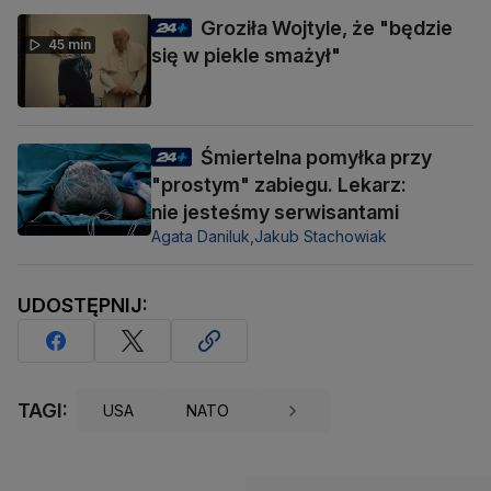
Groziła Wojtyle, że "będzie
45 min
się w piekle smażył"
Śmiertelna pomyłka przy
"prostym" zabiegu. Lekarz:
nie jesteśmy serwisantami
Agata Daniluk,
Jakub Stachowiak
UDOSTĘPNIJ:
TAGI:
USA
NATO