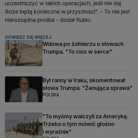
uczestniczyć w takich operacjach, jeśli nie daj
Boże będą konieczne w przyszłości". - To nie jest
nierozsądna prośba - dodał Rubio.
DOWIEDZ SIĘ WIĘCEJ:
Wdowa po żołnierzu o słowach
Trumpa. "To cios w serce"
Był ranny w Iraku, skomentował
słowa Trumpa. "Żenująca sprawa"
POLSKA
"To myśmy walczyli za Amerykę.
Trzeba o tym mówić głośno
i wyraźnie"