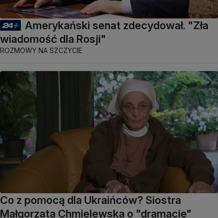
Amerykański senat zdecydował. "Zła
wiadomość dla Rosji"
ROZMOWY NA SZCZYCIE
Co z pomocą dla Ukraińców? Siostra
Małgorzata Chmielewska o "dramacie"