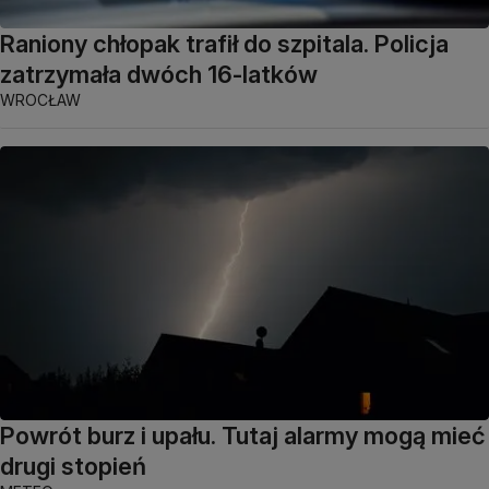
Raniony chłopak trafił do szpitala. Policja
zatrzymała dwóch 16-latków
WROCŁAW
Powrót burz i upału. Tutaj alarmy mogą mieć
drugi stopień