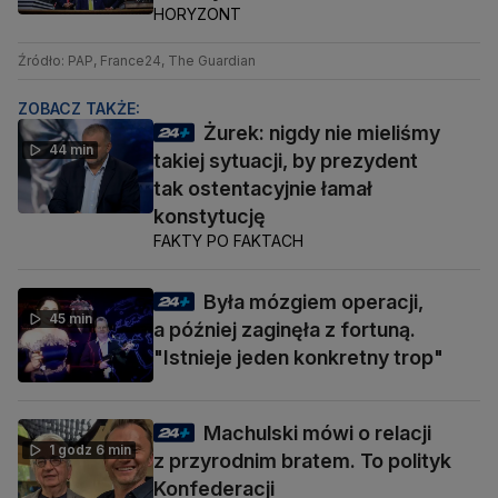
HORYZONT
Źródło: PAP, France24, The Guardian
ZOBACZ TAKŻE:
Żurek: nigdy nie mieliśmy
44 min
takiej sytuacji, by prezydent
tak ostentacyjnie łamał
konstytucję
FAKTY PO FAKTACH
Była mózgiem operacji,
45 min
a później zaginęła z fortuną.
"Istnieje jeden konkretny trop"
Machulski mówi o relacji
1 godz 6 min
z przyrodnim bratem. To polityk
Konfederacji