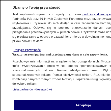
Dbamy o Twoją prywatność
Jeśli użytkownik wyrazi na to zgodę, my, nasze
podmioty stowarzys
Partnerów IAB oraz
30
innych Zaufanych Partnerów może przechowywa
użytkownika i uzyskiwać do nich dostęp w celu zapewnienia bardzi
przeglądania. Odbywa się to poprzez przetwarzanie danych os
przeglądania przechowywanych w plikach cookie. Użytkownik może udzie
ŚWIAT
się przetwarzaniu w oparciu o uzasadniony interes w dowolnym momencie
plików cookie i reklam”.
"Szczególny rodzaj ohydności". Oburzenie
Polityka Prywatności
po słowach Hegsetha w Normandii
Wraz z naszymi partnerami przetwarzamy dane w celu zapewnienia:
Przechowywanie informacji na urządzeniu lub dostęp do nich. Tworzeni
Oprac.
Maciej Wacławik
treści. Wykorzystywanie profili w celu doboru spersonalizowanych tr
spersonalizowanych reklam. Pomiar efektywności treści. Wyko
8.06.2026, 12:57
spersonalizowanych reklam. Pomiar efektywności reklam. Rozumienie o
kombinacji danych z różnych źródeł. Rozwój i ulepszanie usług. Wykor
do wyboru reklam.
Posłuchaj artykułu
Czyta lektor AI
Lista partnerów (dostawców)
Akceptuję