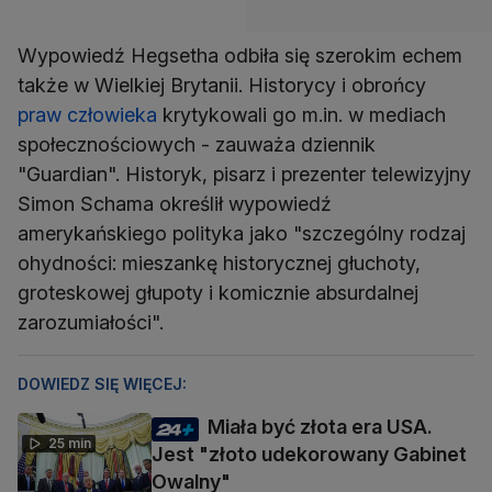
Wypowiedź Hegsetha odbiła się szerokim echem
także w Wielkiej Brytanii. Historycy i obrońcy
praw człowieka
krytykowali go m.in. w mediach
społecznościowych - zauważa dziennik
"Guardian". Historyk, pisarz i prezenter telewizyjny
Simon Schama określił wypowiedź
amerykańskiego polityka jako "szczególny rodzaj
ohydności: mieszankę historycznej głuchoty,
groteskowej głupoty i komicznie absurdalnej
zarozumiałości".
DOWIEDZ SIĘ WIĘCEJ:
Miała być złota era USA.
25 min
Jest "złoto udekorowany Gabinet
Owalny"