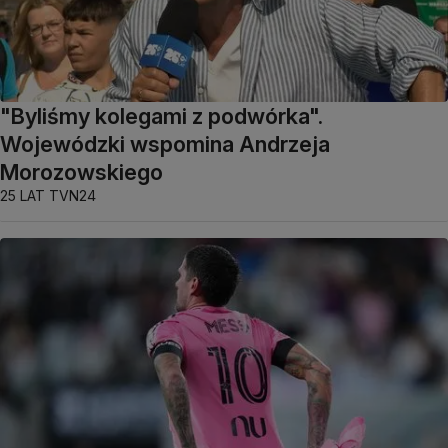
"Byliśmy kolegami z podwórka".
Wojewódzki wspomina Andrzeja
Morozowskiego
25 LAT TVN24