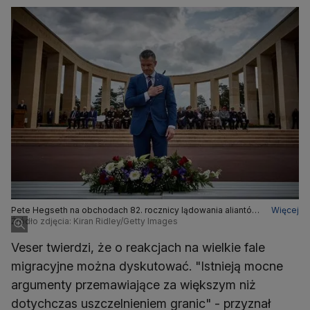
Pete Hegseth na obchodach 82. rocznicy lądowania aliantów
Więcej
w Normandii
Źródło zdjęcia: Kiran Ridley/Getty Images
Veser twierdzi, że o reakcjach na wielkie fale
migracyjne można dyskutować. "Istnieją mocne
argumenty przemawiające za większym niż
dotychczas uszczelnieniem granic" - przyznał