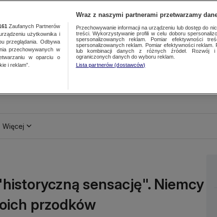
Wraz z naszymi partnerami przetwarzamy dane
161
Zaufanych Partnerów
Przechowywanie informacji na urządzeniu lub dostęp do nich.
treści. Wykorzystywanie profili w celu doboru spersonalizo
ządzeniu użytkownika i
spersonalizowanych reklam. Pomiar efektywności treś
bu przeglądania. Odbywa
spersonalizowanych reklam. Pomiar efektywności reklam. 
ania przechowywanych w
lub kombinacji danych z różnych źródeł. Rozwój i 
ograniczonych danych do wyboru reklam.
zetwarzaniu w oparciu o
ie i reklam”.
Lista partnerów (dostawców)
Więcej
 "historyczną sensację". Niemcy
woich przodków