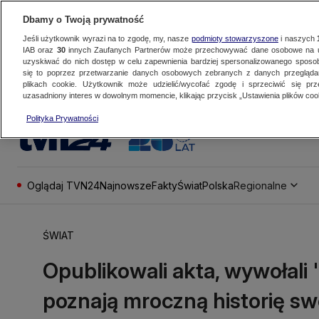
Dbamy o Twoją prywatność
Jeśli użytkownik wyrazi na to zgodę, my, nasze
podmioty stowarzyszone
i naszych
IAB oraz
30
innych Zaufanych Partnerów może przechowywać dane osobowe na ur
uzyskiwać do nich dostęp w celu zapewnienia bardziej spersonalizowanego sposo
się to poprzez przetwarzanie danych osobowych zebranych z danych przegląd
plikach cookie. Użytkownik może udzielić/wycofać zgodę i sprzeciwić się pr
uzasadniony interes w dowolnym momencie, klikając przycisk „Ustawienia plików cook
Polityka Prywatności
Oglądaj TVN24
Najnowsze
Fakty
Świat
Polska
Regionalne
ŚWIAT
Opublikowali akta, wywołali
poznają mroczną historię s