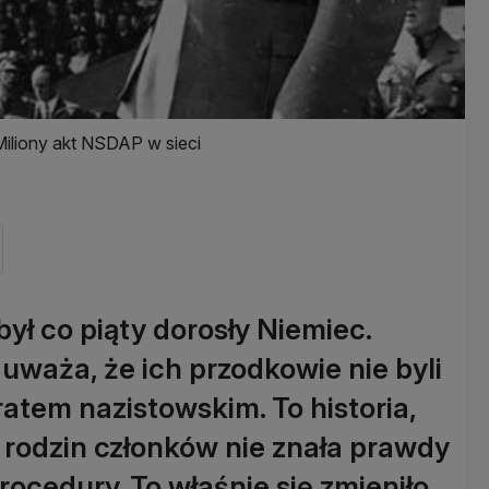
iliony akt NSDAP w sieci
ł co piąty dorosły Niemiec.
waża, że ich przodkowie nie byli
atem nazistowskim. To historia,
 rodzin członków nie znała prawdy
ocedury. To właśnie się zmieniło.