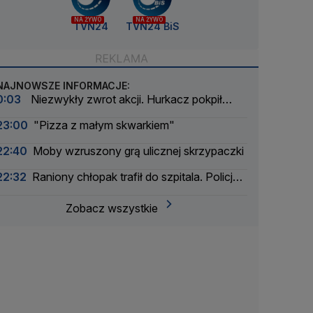
NA ŻYWO
NA ŻYWO
TVN24
TVN24 BiS
NAJNOWSZE INFORMACJE:
0:03
Niezwykły zwrot akcji. Hurkacz pokpił
sprawę
23:00
"Pizza z małym skwarkiem"
22:40
Moby wzruszony grą ulicznej skrzypaczki
22:32
Raniony chłopak trafił do szpitala. Policja
zatrzymała dwóch 16-latków
Zobacz wszystkie