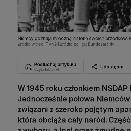
Niemcy poznają mroczną historię swoich przodków. M
Źródło wideo: TVN24
Źródło zdj. gł.: Bundesarchiv
Posłuchaj artykułu
Udostępnij
Czyta lektor AI
W 1945 roku członkiem NSDAP by
Jednocześnie połowa Niemców u
związani z szeroko pojętym apar
która obciąża cały naród. Część
z wyboru, a inni przez żmudne pr