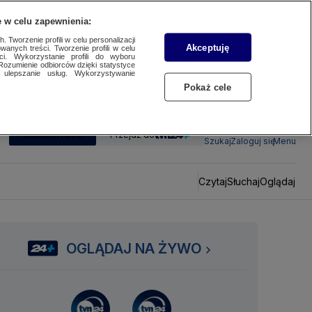
 w celu zapewnienia:
 Tworzenie profili w celu personalizacji
Akceptuję
wanych treści. Tworzenie profili w celu
ci. Wykorzystanie profili do wyboru
Rozumienie odbiorców dzięki statystyce
ulepszanie usług. Wykorzystywanie
Pokaż cele
SUBSKRYBUJ
Przejdź do
Szukaj
Zaloguj się
Menu
Czytaj
Słuchaj
Oglądaj
OGLĄDAJ NA ŻYWO