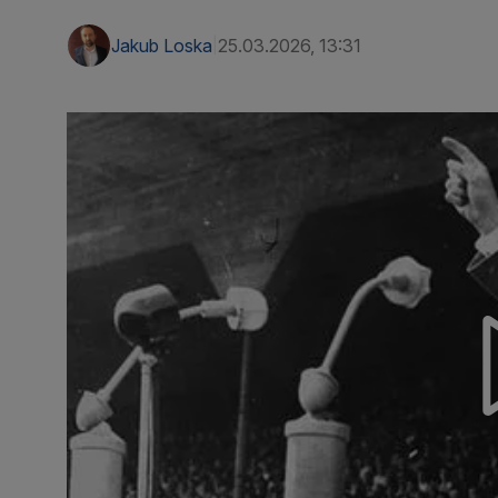
Jakub Loska
25.03.2026, 13:31
|