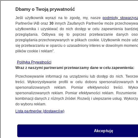
Dbamy o Twoją prywatność
Jeśli użytkownik wyrazi na to zgodę, my, nasze
podmioty stowarzys
Partnerów IAB oraz
30
innych Zaufanych Partnerów może przechowywa
użytkownika i uzyskiwać do nich dostęp w celu zapewnienia bardzi
przeglądania. Odbywa się to poprzez przetwarzanie danych os
przeglądania przechowywanych w plikach cookie. Użytkownik może udzie
ŚWIAT
się przetwarzaniu w oparciu o uzasadniony interes w dowolnym momencie
plików cookie i reklam”.
Wyrok w sprawie Mariusa Borga
Polityka Prywatności
Hoeiby'ego. Syn księżnej skazany
Wraz z naszymi partnerami przetwarzamy dane w celu zapewnienia:
Przechowywanie informacji na urządzeniu lub dostęp do nich. Tworzeni
Oprac.
Kuba Koprzywa
treści. Wykorzystywanie profili w celu doboru spersonalizowanych tr
spersonalizowanych reklam. Pomiar efektywności treści. Wyko
15.06.2026, 10:20
spersonalizowanych reklam. Pomiar efektywności reklam. Rozumienie o
kombinacji danych z różnych źródeł. Rozwój i ulepszanie usług. Wykor
do wyboru reklam.
Posłuchaj artykułu
Czyta lektor AI
Lista partnerów (dostawców)
Akceptuję