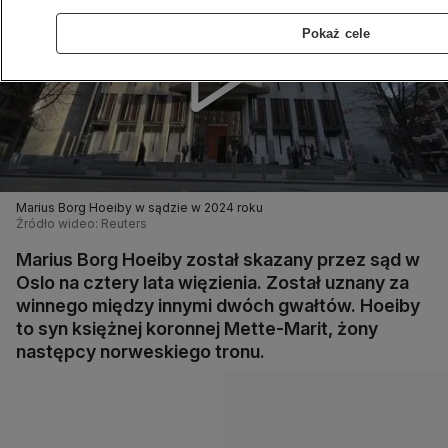
Pokaż cele
Marius Borg Hoeiby w sądzie w 2024 roku
Źródło wideo: Reuters
Marius Borg Hoeiby został skazany przez sąd w
Oslo na cztery lata więzienia. Został uznany za
winnego między innymi dwóch gwałtów. Hoeiby
to syn księżnej koronnej Mette-Marit, żony
następcy norweskiego tronu.