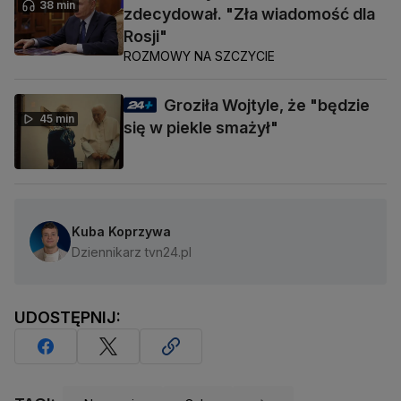
38 min
zdecydował. "Zła wiadomość dla
Rosji"
ROZMOWY NA SZCZYCIE
Groziła Wojtyle, że "będzie
45 min
się w piekle smażył"
Kuba Koprzywa
Dziennikarz tvn24.pl
UDOSTĘPNIJ: