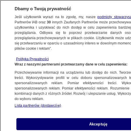
Dbamy o Twoją prywatność
Jeśli użytkownik wyrazi na to zgodę, my, nasze
podmioty stowarzys
Partnerów IAB oraz
30
innych Zaufanych Partnerów może przechowywa
użytkownika i uzyskiwać do nich dostęp w celu zapewnienia bardzi
przeglądania. Odbywa się to poprzez przetwarzanie danych os
przeglądania przechowywanych w plikach cookie. Użytkownik może udzie
ŚWIAT
się przetwarzaniu w oparciu o uzasadniony interes w dowolnym momencie
plików cookie i reklam”.
Myśliwiec NATO zestrzelił drona
Polityka Prywatności
nad Łotwą. Niedługo po tym kolejny alarm
Wraz z naszymi partnerami przetwarzamy dane w celu zapewnienia:
Przechowywanie informacji na urządzeniu lub dostęp do nich. Tworzeni
Oprac.
Mikołaj Gątkiewicz
treści. Wykorzystywanie profili w celu doboru spersonalizowanych tr
spersonalizowanych reklam. Pomiar efektywności treści. Wyko
8.06.2026, 09:45
Aktualizacja:
8.06.2026, 12:09
spersonalizowanych reklam. Pomiar efektywności reklam. Rozumienie o
kombinacji danych z różnych źródeł. Rozwój i ulepszanie usług. Wykor
do wyboru reklam.
Posłuchaj artykułu
Czyta lektor AI
Lista partnerów (dostawców)
Akceptuję