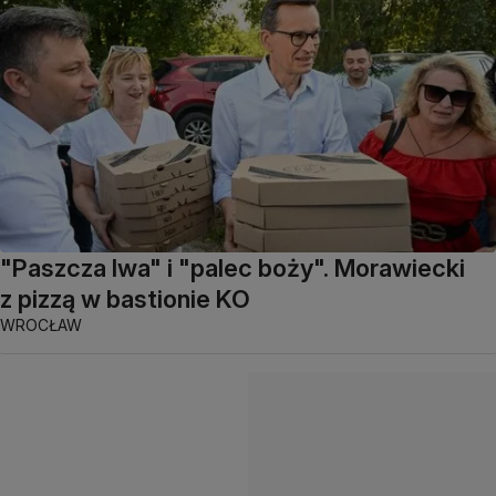
"Paszcza lwa" i "palec boży". Morawiecki
z pizzą w bastionie KO
WROCŁAW