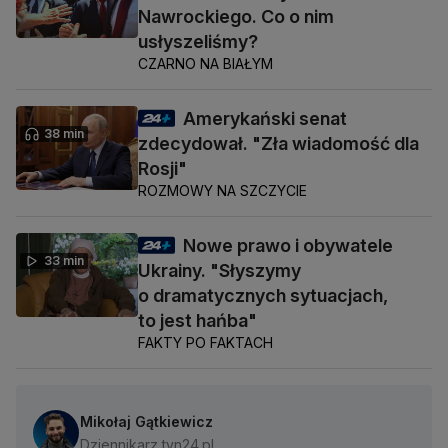
Nawrockiego. Co o nim
usłyszeliśmy?
CZARNO NA BIAŁYM
Amerykański senat
38 min
zdecydował. "Zła wiadomość dla
Rosji"
ROZMOWY NA SZCZYCIE
Nowe prawo i obywatele
33 min
Ukrainy. "Słyszymy
o dramatycznych sytuacjach,
to jest hańba"
FAKTY PO FAKTACH
Mikołaj Gątkiewicz
Dziennikarz tvn24.pl