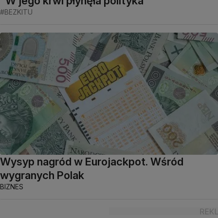
"W jego krwi płynęła polityka"
#BEZKITU
Wysyp nagród w Eurojackpot. Wśród
wygranych Polak
BIZNES