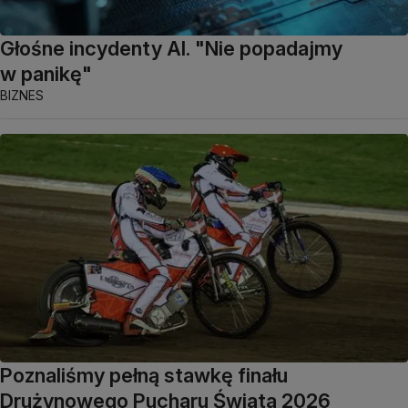
Głośne incydenty AI. "Nie popadajmy
w panikę"
BIZNES
Poznaliśmy pełną stawkę finału
Drużynowego Pucharu Świata 2026