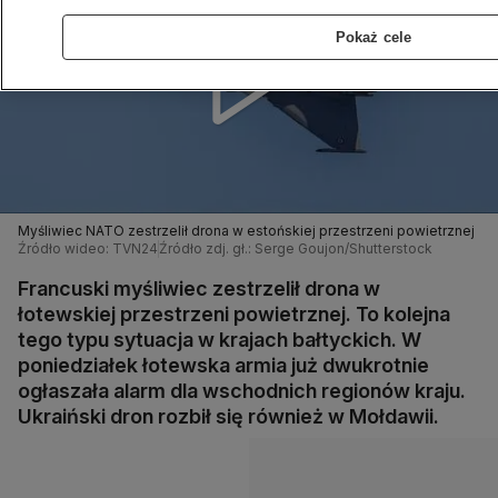
Pokaż cele
Myśliwiec NATO zestrzelił drona w estońskiej przestrzeni powietrznej
Źródło wideo: TVN24
Źródło zdj. gł.: Serge Goujon/Shutterstock
Francuski myśliwiec zestrzelił drona w
łotewskiej przestrzeni powietrznej. To kolejna
tego typu sytuacja w krajach bałtyckich. W
poniedziałek łotewska armia już dwukrotnie
ogłaszała alarm dla wschodnich regionów kraju.
Ukraiński dron rozbił się również w Mołdawii.