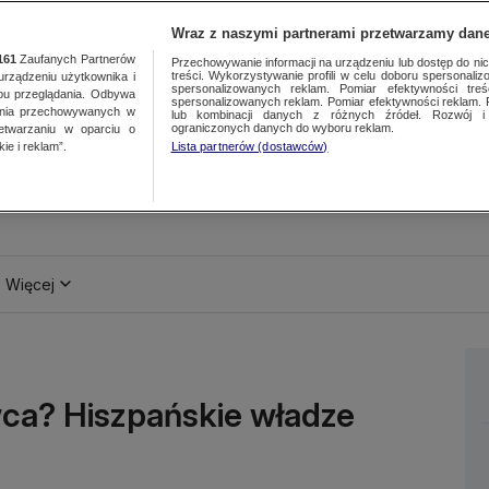
Wraz z naszymi partnerami przetwarzamy dane
161
Zaufanych Partnerów
Przechowywanie informacji na urządzeniu lub dostęp do nich.
treści. Wykorzystywanie profili w celu doboru spersonalizo
ządzeniu użytkownika i
spersonalizowanych reklam. Pomiar efektywności treś
bu przeglądania. Odbywa
spersonalizowanych reklam. Pomiar efektywności reklam. 
ania przechowywanych w
lub kombinacji danych z różnych źródeł. Rozwój i 
ograniczonych danych do wyboru reklam.
zetwarzaniu w oparciu o
ie i reklam”.
Lista partnerów (dostawców)
Więcej
ca? Hiszpańskie władze