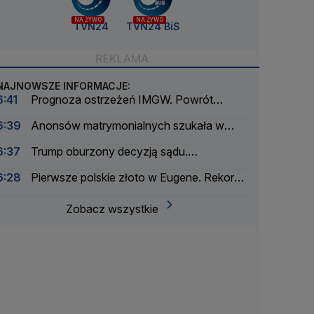
NA ŻYWO
NA ŻYWO
TVN24
TVN24 BiS
NAJNOWSZE INFORMACJE:
6:41
Prognoza ostrzeżeń IMGW. Powrót
skwaru na horyzoncie
6:39
Anonsów matrymonialnych szukała w
gazetach, do rosołu i flaków sypała środek
6:37
Trump oburzony decyzją sądu.
nasenny
"Narodowy powód do wstydu"
6:28
Pierwsze polskie złoto w Eugene. Rekord
Kuś
Zobacz wszystkie