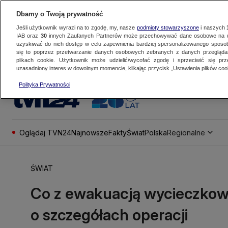
Dbamy o Twoją prywatność
Jeśli użytkownik wyrazi na to zgodę, my, nasze
podmioty stowarzyszone
i naszych
IAB oraz
30
innych Zaufanych Partnerów może przechowywać dane osobowe na ur
uzyskiwać do nich dostęp w celu zapewnienia bardziej spersonalizowanego sposo
się to poprzez przetwarzanie danych osobowych zebranych z danych przegląd
plikach cookie. Użytkownik może udzielić/wycofać zgodę i sprzeciwić się pr
uzasadniony interes w dowolnym momencie, klikając przycisk „Ustawienia plików cook
Polityka Prywatności
Oglądaj TVN24
Najnowsze
Fakty
Świat
Polska
Regionalne
ŚWIAT
Co z ewakuacją wycieczkow
o szczegółach operacji