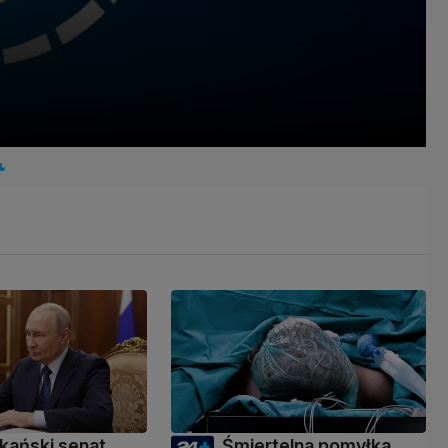
kański senat
Śmiertelna pomyłka