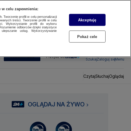
 w celu zapewnienia:
 Tworzenie profili w celu personalizacji
Akceptuję
wanych treści. Tworzenie profili w celu
ci. Wykorzystanie profili do wyboru
Rozumienie odbiorców dzięki statystyce
ulepszanie usług. Wykorzystywanie
Pokaż cele
SUBSKRYBUJ
Przejdź do
Szukaj
Zaloguj się
Menu
Czytaj
Słuchaj
Oglądaj
OGLĄDAJ NA ŻYWO