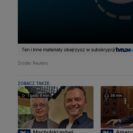
Ten i inne materiały obejrzysz w subskrypcji
Źródło: Reuters
ZOBACZ TAKŻE:
1 godz 6 min
38 min
Machulski mówi
Amery