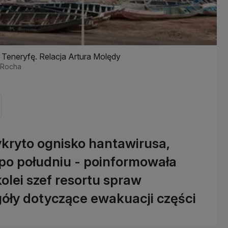
 Teneryfę. Relacja Artura Molędy
a Rocha
ykryto ognisko hantawirusa,
 po południu - poinformowała
olei szef resortu spraw
óły dotyczące ewakuacji części