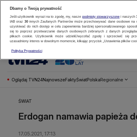
Dbamy o Twoją prywatność
Jeśli użytkownik wyrazi na to zgodę, my, nasze
podmioty stowarzyszone
i naszych
IAB oraz
30
innych Zaufanych Partnerów może przechowywać dane osobowe na ur
uzyskiwać do nich dostęp w celu zapewnienia bardziej spersonalizowanego sposo
się to poprzez przetwarzanie danych osobowych zebranych z danych przegląd
plikach cookie. Użytkownik może udzielić/wycofać zgodę i sprzeciwić się pr
uzasadniony interes w dowolnym momencie, klikając przycisk „Ustawienia plików cook
Polityka Prywatności
Oglądaj TVN24
Najnowsze
Fakty
Świat
Polska
Regionalne
ŚWIAT
Erdogan namawia papieża do 
17.05.2021, 17:13