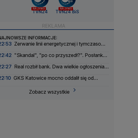
NA ŻYWO
NA ŻYWO
TVN24
TVN24 BiS
NAJNOWSZE INFORMACJE:
22:53
Zerwanie linii energetycznej i tymczasowa
awaria prądu. Incydent bada Żandarmeria
22:42
"Skandal", "po co przyszedł?". Posłanka
Wojskowa
PiS krytykuje Morawieckiego i publikuje nagranie
22:27
Real rozbił bank. Dwa wielkie ogłoszenia
w jeden dzień
22:10
GKS Katowice mocno oddalił się od
awansu
Zobacz wszystkie