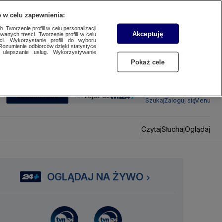
 w celu zapewnienia:
 Tworzenie profili w celu personalizacji
Akceptuję
wanych treści. Tworzenie profili w celu
ci. Wykorzystanie profili do wyboru
Rozumienie odbiorców dzięki statystyce
ulepszanie usług. Wykorzystywanie
Pokaż cele
SUBSKRYBUJ
Przejdź do
Szukaj
Zaloguj się
Menu
Czytaj
Słuchaj
Oglądaj
OGLĄDAJ NA ŻYWO