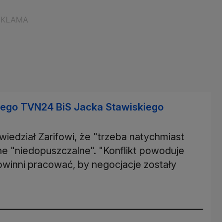
lnego TVN24 BiS Jacka Stawiskiego
iedział Zarifowi, że "trzeba natychmiast
ne "niedopuszczalne". "Konflikt powoduje
owinni pracować, by negocjacje zostały