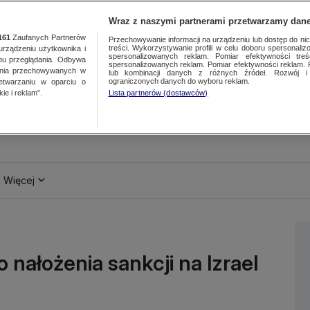
Wraz z naszymi partnerami przetwarzamy dane
161
Zaufanych Partnerów
Przechowywanie informacji na urządzeniu lub dostęp do nich.
treści. Wykorzystywanie profili w celu doboru spersonalizo
ządzeniu użytkownika i
spersonalizowanych reklam. Pomiar efektywności treś
bu przeglądania. Odbywa
spersonalizowanych reklam. Pomiar efektywności reklam. 
ania przechowywanych w
lub kombinacji danych z różnych źródeł. Rozwój i 
ograniczonych danych do wyboru reklam.
zetwarzaniu w oparciu o
ie i reklam”.
Lista partnerów (dostawców)
Więcej
nałożenia sankcji na Izrael