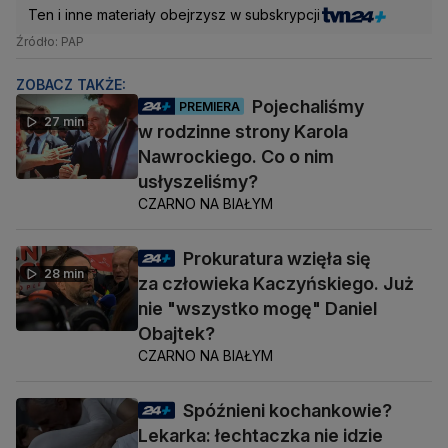
Ten i inne materiały obejrzysz w subskrypcji
Źródło: PAP
ZOBACZ TAKŻE:
Pojechaliśmy
PREMIERA
27 min
w rodzinne strony Karola
Nawrockiego. Co o nim
usłyszeliśmy?
CZARNO NA BIAŁYM
Prokuratura wzięła się
28 min
za człowieka Kaczyńskiego. Już
nie "wszystko mogę" Daniel
Obajtek?
CZARNO NA BIAŁYM
Spóźnieni kochankowie?
Lekarka: łechtaczka nie idzie