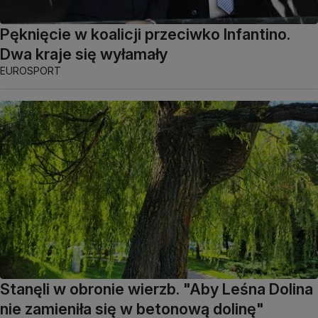
Pęknięcie w koalicji przeciwko Infantino.
Dwa kraje się wyłamały
EUROSPORT
Stanęli w obronie wierzb. "Aby Leśna Dolina
nie zamieniła się w betonową dolinę"