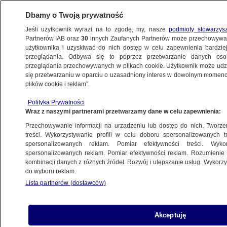
Dbamy o Twoją prywatność
Jeśli użytkownik wyrazi na to zgodę, my, nasze
podmioty stowarzys
Partnerów IAB oraz
30
innych Zaufanych Partnerów może przechowywa
użytkownika i uzyskiwać do nich dostęp w celu zapewnienia bardzi
przeglądania. Odbywa się to poprzez przetwarzanie danych os
przeglądania przechowywanych w plikach cookie. Użytkownik może udzie
ŚWIAT
się przetwarzaniu w oparciu o uzasadniony interes w dowolnym momencie
plików cookie i reklam”.
"To jest odwet". Kilkadziesiąt celów
Polityka Prywatności
Amerykanów w Iranie
Wraz z naszymi partnerami przetwarzamy dane w celu zapewnienia:
Przechowywanie informacji na urządzeniu lub dostęp do nich. Tworzeni
Zespół autorów
treści. Wykorzystywanie profili w celu doboru spersonalizowanych tr
spersonalizowanych reklam. Pomiar efektywności treści. Wyko
8.07.2026, 22:29
Aktualizacja:
9.07.2026, 05:45
spersonalizowanych reklam. Pomiar efektywności reklam. Rozumienie o
kombinacji danych z różnych źródeł. Rozwój i ulepszanie usług. Wykor
do wyboru reklam.
Posłuchaj artykułu
Czyta lektor AI
Lista partnerów (dostawców)
Akceptuję