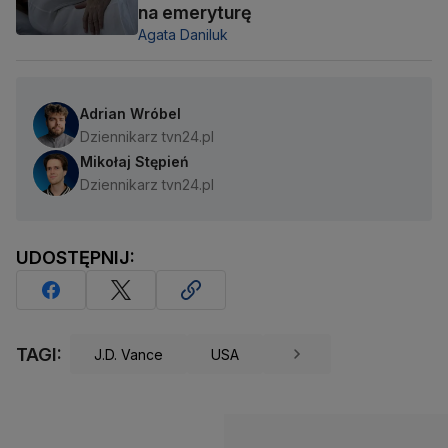
na emeryturę
Agata Daniluk
Adrian Wróbel
Dziennikarz tvn24.pl
Mikołaj Stępień
Dziennikarz tvn24.pl
UDOSTĘPNIJ:
TAGI:
J.D. Vance
USA