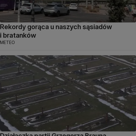
Rekordy gorąca u naszych sąsiadów
i bratanków
METEO
Działaczka partii Grzegorza Brauna