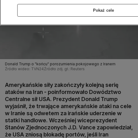
Pokaż cele
Donald Trump o "końcu" porozumienia pokojowego z Iranem
Źródło wideo: TVN24
Źródło zdj. gł.: Reuters
Amerykańskie siły zakończyły kolejną serię
ataków na Iran - poinformowało Dowództwo
Centralne sił USA. Prezydent Donald Trump
wyjaśnił, że trwające amerykańskie ataki na cele
w Iranie są odwetem za irańskie uderzenie w
statki handlowe. Wcześniej wiceprezydent
Stanów Zjednoczonych J.D. Vance zapowiedział,
że USA zniosą blokadę portów, jeśli Iran