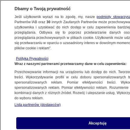
Dbamy o Twoją prywatność
Jeśli użytkownik wyrazi na to zgodę, my, nasze
podmioty stowarzys
Partnerów IAB oraz
30
innych Zaufanych Partnerów może przechowywa
użytkownika i uzyskiwać do nich dostęp w celu zapewnienia bardzi
przeglądania. Odbywa się to poprzez przetwarzanie danych os
przeglądania przechowywanych w plikach cookie. Użytkownik może udzie
ŚWIAT
się przetwarzaniu w oparciu o uzasadniony interes w dowolnym momencie
plików cookie i reklam”.
Lekarze przeoczyli hantawirusa?
Polityka Prywatności
"Guardian" wycofuje się z publikacji
Wraz z naszymi partnerami przetwarzamy dane w celu zapewnienia:
Przechowywanie informacji na urządzeniu lub dostęp do nich. Tworzeni
Zespół autorów
treści. Wykorzystywanie profili w celu doboru spersonalizowanych tr
spersonalizowanych reklam. Pomiar efektywności treści. Wyko
12.05.2026, 06:32
Aktualizacja:
12.05.2026, 13:56
spersonalizowanych reklam. Pomiar efektywności reklam. Rozumienie o
kombinacji danych z różnych źródeł. Rozwój i ulepszanie usług. Wykor
do wyboru reklam.
Posłuchaj artykułu
Czyta lektor AI
Lista partnerów (dostawców)
Akceptuję