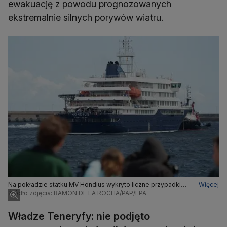
ewakuację z powodu prognozowanych
ekstremalnie silnych porywów wiatru.
Na pokładzie statku MV Hondius wykryto liczne przypadki
Więcej
zakażenia hantawirusem
Źródło zdjęcia: RAMON DE LA ROCHA/PAP/EPA
Władze Teneryfy: nie podjęto