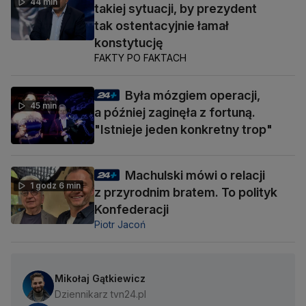
44 min
takiej sytuacji, by prezydent
tak ostentacyjnie łamał
konstytucję
FAKTY PO FAKTACH
Była mózgiem operacji,
45 min
a później zaginęła z fortuną.
"Istnieje jeden konkretny trop"
Machulski mówi o relacji
1 godz 6 min
z przyrodnim bratem. To polityk
Konfederacji
Piotr Jacoń
Mikołaj Gątkiewicz
Dziennikarz tvn24.pl