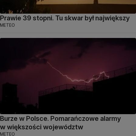
Prawie 39 stopni. Tu skwar był największy
METEO
Burze w Polsce. Pomarańczowe alarmy
w większości województw
METEO