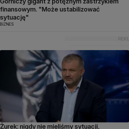
Górniczy gigant z potężnym zastrzykiem
finansowym. "Może ustabilizować
sytuację"
BIZNES
Żurek: nigdy nie mieliśmy sytuacji,