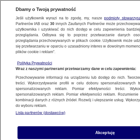
Dbamy o Twoją prywatność
Jeśli użytkownik wyrazi na to zgodę, my, nasze
podmioty stowarzys
Partnerów IAB oraz
30
innych Zaufanych Partnerów może przechowywa
użytkownika i uzyskiwać do nich dostęp w celu zapewnienia bardzi
przeglądania. Odbywa się to poprzez przetwarzanie danych os
przeglądania przechowywanych w plikach cookie. Użytkownik może udzie
ŚWIAT
się przetwarzaniu w oparciu o uzasadniony interes w dowolnym momencie
plików cookie i reklam”.
Estonia chce stworzyć nową bazę
Polityka Prywatności
wojskową. Przy rosyjskiej granicy
Wraz z naszymi partnerami przetwarzamy dane w celu zapewnienia:
Przechowywanie informacji na urządzeniu lub dostęp do nich. Tworzeni
24.04.2025, 06:42
treści. Wykorzystywanie profili w celu doboru spersonalizowanych tr
spersonalizowanych reklam. Pomiar efektywności treści. Wyko
Posłuchaj artykułu
spersonalizowanych reklam. Pomiar efektywności reklam. Rozumienie o
Czyta lektor AI
kombinacji danych z różnych źródeł. Rozwój i ulepszanie usług. Wykor
do wyboru reklam.
Lista partnerów (dostawców)
Akceptuję