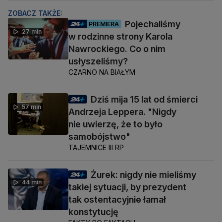
ZOBACZ TAKŻE:
Pojechaliśmy
PREMIERA
27 min
w rodzinne strony Karola
Nawrockiego. Co o nim
usłyszeliśmy?
CZARNO NA BIAŁYM
Dziś mija 15 lat od śmierci
57 min
Andrzeja Leppera. "Nigdy
nie uwierzę, że to było
samobójstwo"
TAJEMNICE III RP
Żurek: nigdy nie mieliśmy
44 min
takiej sytuacji, by prezydent
tak ostentacyjnie łamał
konstytucję