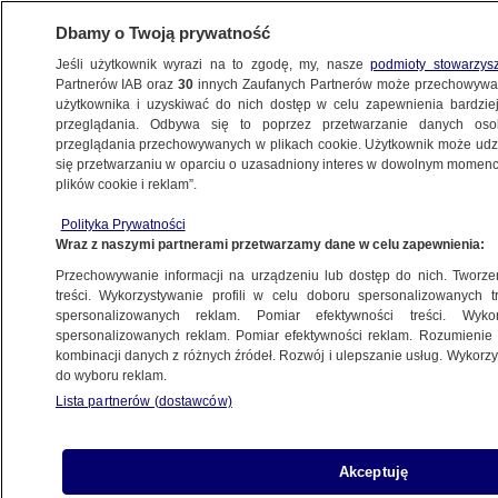
Dbamy o Twoją prywatność
Jeśli użytkownik wyrazi na to zgodę, my, nasze
podmioty stowarzys
Partnerów IAB oraz
30
innych Zaufanych Partnerów może przechowywa
użytkownika i uzyskiwać do nich dostęp w celu zapewnienia bardzi
przeglądania. Odbywa się to poprzez przetwarzanie danych os
przeglądania przechowywanych w plikach cookie. Użytkownik może udzie
ŚWIAT
się przetwarzaniu w oparciu o uzasadniony interes w dowolnym momencie
plików cookie i reklam”.
Donald Trump w trakcie spotkania
Polityka Prywatności
z Wołodymyrem Zełenskim wspomniał
Wraz z naszymi partnerami przetwarzamy dane w celu zapewnienia:
o Polsce. "Cudowny kraj"
Przechowywanie informacji na urządzeniu lub dostęp do nich. Tworzeni
treści. Wykorzystywanie profili w celu doboru spersonalizowanych tr
spersonalizowanych reklam. Pomiar efektywności treści. Wyko
Oprac.
Kuba Koprzywa
spersonalizowanych reklam. Pomiar efektywności reklam. Rozumienie o
8.07.2026, 15:21
kombinacji danych z różnych źródeł. Rozwój i ulepszanie usług. Wykor
do wyboru reklam.
Lista partnerów (dostawców)
Posłuchaj artykułu
Czyta lektor AI
Akceptuję