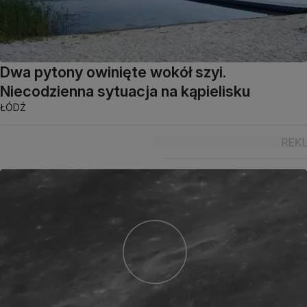
Dwa pytony owinięte wokół szyi.
Niecodzienna sytuacja na kąpielisku
ŁÓDŹ