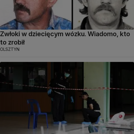
Zwłoki w dziecięcym wózku. Wiadomo, kto
to zrobił
OLSZTYN