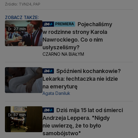
Źródło: TVN24, PAP
ZOBACZ TAKŻE:
Pojechaliśmy
PREMIERA
27 min
w rodzinne strony Karola
Nawrockiego. Co o nim
usłyszeliśmy?
CZARNO NA BIAŁYM
Spóźnieni kochankowie?
Lekarka: łechtaczka nie idzie
na emeryturę
Agata Daniluk
Dziś mija 15 lat od śmierci
57 min
Andrzeja Leppera. "Nigdy
nie uwierzę, że to było
samobójstwo"