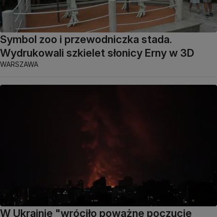
Symbol zoo i przewodniczka stada.
Wydrukowali szkielet słonicy Erny w 3D
WARSZAWA
W Ukrainie "wróciło poważne poczucie