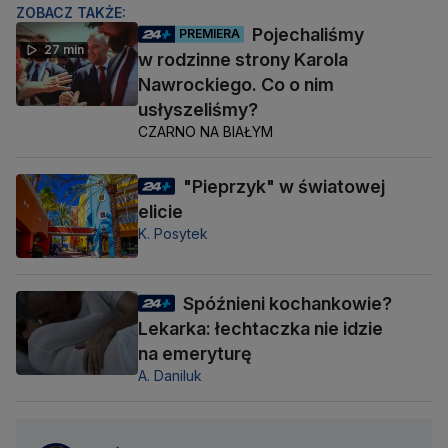
ZOBACZ TAKŻE:
Pojechaliśmy
PREMIERA
27 min
w rodzinne strony Karola
Nawrockiego. Co o nim
usłyszeliśmy?
CZARNO NA BIAŁYM
"Pieprzyk" w światowej
elicie
K. Posytek
Spóźnieni kochankowie?
Lekarka: łechtaczka nie idzie
na emeryturę
A. Daniluk