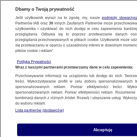
Dbamy o Twoją prywatność
Jeśli użytkownik wyrazi na to zgodę, my, nasze
podmioty stowarzys
Partnerów IAB oraz
30
innych Zaufanych Partnerów może przechowywa
użytkownika i uzyskiwać do nich dostęp w celu zapewnienia bardzi
przeglądania. Odbywa się to poprzez przetwarzanie danych os
przeglądania przechowywanych w plikach cookie. Użytkownik może udzie
ŚWIAT
się przetwarzaniu w oparciu o uzasadniony interes w dowolnym momencie
plików cookie i reklam”.
Zakażona wirusem ebola 6-latka porwana
Polityka Prywatności
ze szpitala
Wraz z naszymi partnerami przetwarzamy dane w celu zapewnienia:
Przechowywanie informacji na urządzeniu lub dostęp do nich. Tworzeni
Oprac.
Ewa Żebrowska
treści. Wykorzystywanie profili w celu doboru spersonalizowanych tr
spersonalizowanych reklam. Pomiar efektywności treści. Wyko
18.06.2026, 14:43
spersonalizowanych reklam. Pomiar efektywności reklam. Rozumienie o
kombinacji danych z różnych źródeł. Rozwój i ulepszanie usług. Wykor
do wyboru reklam.
Posłuchaj artykułu
Czyta lektor AI
Lista partnerów (dostawców)
Akceptuję