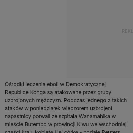
Ośrodki leczenia eboli w Demokratycznej
Republice Konga są atakowane przez grupy
uzbrojonych mężczyzn. Podczas jednego z takich
ataków w poniedziałek wieczorem uzbrojeni
napastnicy porwali ze szpitala Wanamahika w
mieście Butembo w prowincji Kiwu we wschodniej
części kraju kobietę i jej córkę - podaje Reuters,