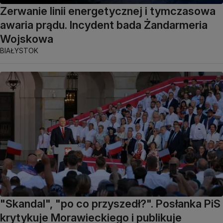
Zerwanie linii energetycznej i tymczasowa
awaria prądu. Incydent bada Żandarmeria
Wojskowa
BIAŁYSTOK
"Skandal", "po co przyszedł?". Posłanka PiS
krytykuje Morawieckiego i publikuje