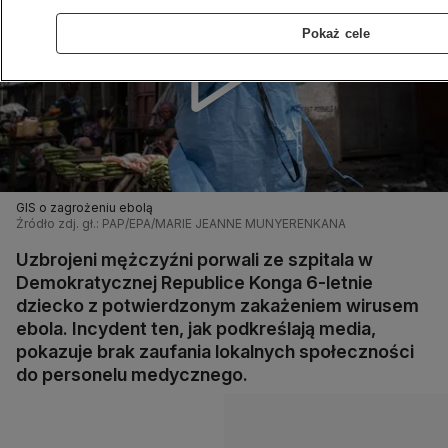
Pokaż cele
GIS o zagrożeniu ebolą
Źródło zdj. gł.: PAP/EPA/MARIE JEANNE MUNYERENKANA
Uzbrojeni mężczyźni porwali ze szpitala w
Demokratycznej Republice Konga 6-letnie
dziecko z potwierdzonym zakażeniem wirusem
ebola. Incydent ten, jak podkreślają media,
pokazuje brak zaufania lokalnych społeczności
do personelu medycznego.