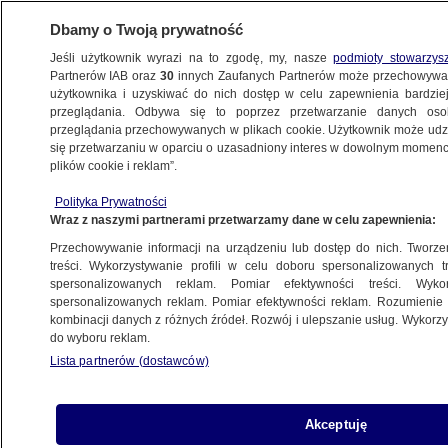
Dbamy o Twoją prywatność
Jeśli użytkownik wyrazi na to zgodę, my, nasze
podmioty stowarzys
Partnerów IAB oraz
30
innych Zaufanych Partnerów może przechowywa
użytkownika i uzyskiwać do nich dostęp w celu zapewnienia bardzi
przeglądania. Odbywa się to poprzez przetwarzanie danych os
przeglądania przechowywanych w plikach cookie. Użytkownik może udzie
ŚWIAT
się przetwarzaniu w oparciu o uzasadniony interes w dowolnym momencie
plików cookie i reklam”.
Cztery duńskie partie chcą wysłania
Polityka Prywatności
europejskich wojsk na Grenlandię
Wraz z naszymi partnerami przetwarzamy dane w celu zapewnienia:
Przechowywanie informacji na urządzeniu lub dostęp do nich. Tworzeni
9.01.2026, 11:05
treści. Wykorzystywanie profili w celu doboru spersonalizowanych tr
spersonalizowanych reklam. Pomiar efektywności treści. Wyko
Posłuchaj artykułu
spersonalizowanych reklam. Pomiar efektywności reklam. Rozumienie o
Czyta lektor AI
kombinacji danych z różnych źródeł. Rozwój i ulepszanie usług. Wykor
do wyboru reklam.
Lista partnerów (dostawców)
Akceptuję