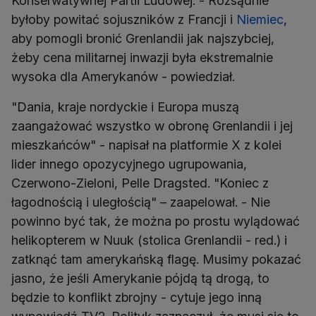
Konserwatywnej Partii Ludowej. - Rozsądnie
byłoby powitać sojuszników z Francji i
Niemiec
,
aby pomogli bronić Grenlandii jak najszybciej,
żeby cena militarnej inwazji była ekstremalnie
wysoka dla Amerykanów - powiedział.
"Dania, kraje nordyckie i Europa muszą
zaangażować wszystko w obronę Grenlandii i jej
mieszkańców" - napisał na platformie X z kolei
lider innego opozycyjnego ugrupowania,
Czerwono-Zieloni, Pelle Dragsted. "Koniec z
łagodnością i uległością" – zaapelował. - Nie
powinno być tak, że można po prostu wylądować
helikopterem w Nuuk (stolica Grenlandii - red.) i
zatknąć tam amerykańską flagę. Musimy pokazać
jasno, że jeśli Amerykanie pójdą tą drogą, to
będzie to konflikt zbrojny - cytuje jego inną