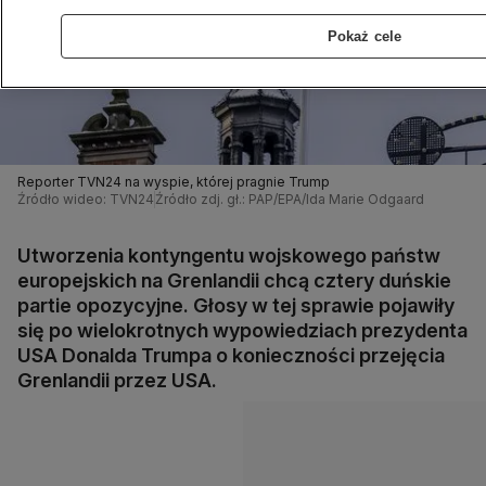
Pokaż cele
Reporter TVN24 na wyspie, której pragnie Trump
Źródło wideo: TVN24
Źródło zdj. gł.: PAP/EPA/Ida Marie Odgaard
Utworzenia kontyngentu wojskowego państw
europejskich na Grenlandii chcą cztery duńskie
partie opozycyjne. Głosy w tej sprawie pojawiły
się po wielokrotnych wypowiedziach prezydenta
USA Donalda Trumpa o konieczności przejęcia
Grenlandii przez USA.