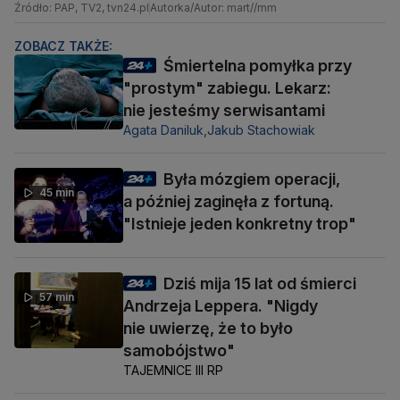
Źródło: PAP, TV2, tvn24.pl
Autorka/Autor: mart//mm
ZOBACZ TAKŻE:
Śmiertelna pomyłka przy
"prostym" zabiegu. Lekarz:
nie jesteśmy serwisantami
Agata Daniluk,
Jakub Stachowiak
Była mózgiem operacji,
45 min
a później zaginęła z fortuną.
"Istnieje jeden konkretny trop"
Dziś mija 15 lat od śmierci
57 min
Andrzeja Leppera. "Nigdy
nie uwierzę, że to było
samobójstwo"
TAJEMNICE III RP