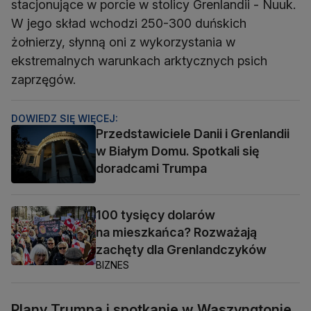
stacjonujące w porcie w stolicy Grenlandii - Nuuk.
W jego skład wchodzi 250-300 duńskich
żołnierzy, słynną oni z wykorzystania w
ekstremalnych warunkach arktycznych psich
zaprzęgów.
DOWIEDZ SIĘ WIĘCEJ:
Przedstawiciele Danii i Grenlandii
w Białym Domu. Spotkali się
doradcami Trumpa
100 tysięcy dolarów
na mieszkańca? Rozważają
zachęty dla Grenlandczyków
BIZNES
Plany Trumpa i spotkanie w Waszyngtonie