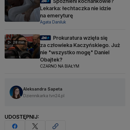
Spóźnieni kochankowie?
Lekarka: łechtaczka nie idzie
na emeryturę
Agata Daniluk
Prokuratura wzięła się
28 min
za człowieka Kaczyńskiego. Już
nie "wszystko mogę" Daniel
Obajtek?
CZARNO NA BIAŁYM
Aleksandra Sapeta
Dziennikarka tvn24.pl
UDOSTĘPNIJ: