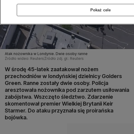
Pokaż cele
Atak nożownika w Londynie. Dwie osoby ranne
Źródło wideo: Reuters
Źródło zdj. gł.: Reuters
W środę 45-latek zaatakował nożem
przechodniów w londyńskiej dzielnicy Golders
Green. Ranne zostały dwie osoby. Policja
aresztowała nożownika pod zarzutem usiłowania
zabójstwa. Wszczęto śledztwo. Zdarzenie
skomentował premier Wielkiej Brytanii Keir
Starmer. Do ataku przyznała się proirańska
bojówka.