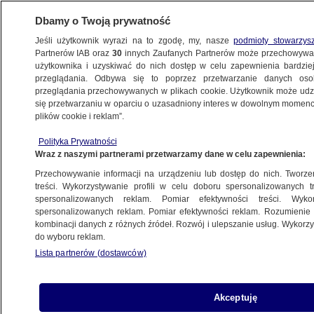
Dbamy o Twoją prywatność
Jeśli użytkownik wyrazi na to zgodę, my, nasze
podmioty stowarzys
Partnerów IAB oraz
30
innych Zaufanych Partnerów może przechowywa
użytkownika i uzyskiwać do nich dostęp w celu zapewnienia bardzi
przeglądania. Odbywa się to poprzez przetwarzanie danych os
przeglądania przechowywanych w plikach cookie. Użytkownik może udzie
ŚWIAT
się przetwarzaniu w oparciu o uzasadniony interes w dowolnym momencie
plików cookie i reklam”.
Atak nożownika w Londynie. Są ranni
Polityka Prywatności
Wraz z naszymi partnerami przetwarzamy dane w celu zapewnienia:
Oprac.
Aleksandra Sapeta
Przechowywanie informacji na urządzeniu lub dostęp do nich. Tworzeni
29.04.2026, 15:15
treści. Wykorzystywanie profili w celu doboru spersonalizowanych tr
spersonalizowanych reklam. Pomiar efektywności treści. Wyko
spersonalizowanych reklam. Pomiar efektywności reklam. Rozumienie o
Posłuchaj artykułu
kombinacji danych z różnych źródeł. Rozwój i ulepszanie usług. Wykor
Czyta lektor AI
do wyboru reklam.
Lista partnerów (dostawców)
Akceptuję