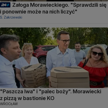
Załoga Morawieckiego. "Sprawdzili się
i ponownie może na nich liczyć"
S. Zakrzewski
"Paszcza lwa" i "palec boży". Morawiecki
z pizzą w bastionie KO
WROCŁAW