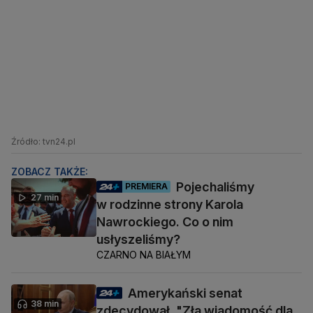
Źródło: tvn24.pl
ZOBACZ TAKŻE:
Pojechaliśmy
PREMIERA
27 min
w rodzinne strony Karola
Nawrockiego. Co o nim
usłyszeliśmy?
CZARNO NA BIAŁYM
Amerykański senat
38 min
zdecydował. "Zła wiadomość dla