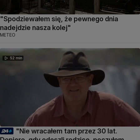
"Spodziewałem się, że pewnego dnia
nadejdzie nasza kolej"
METEO
52 min
"Nie wracałem tam przez 30 lat.
Dopiero, gdy odeszli rodzice, poczułem,