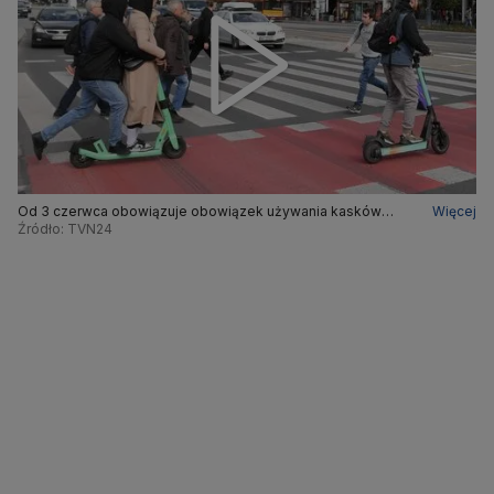
Od 3 czerwca obowiązuje obowiązek używania kasków
Więcej
przez młodych rowerzystów i kierujących e-hulajnogami
Źródło: TVN24