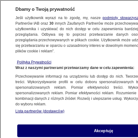
Dbamy o Twoją prywatność
Jeśli użytkownik wyrazi na to zgodę, my, nasze
podmioty stowarzys
Partnerów IAB oraz
30
innych Zaufanych Partnerów może przechowywa
użytkownika i uzyskiwać do nich dostęp w celu zapewnienia bardzi
przeglądania. Odbywa się to poprzez przetwarzanie danych os
przeglądania przechowywanych w plikach cookie. Użytkownik może udzie
RZESZÓW
się przetwarzaniu w oparciu o uzasadniony interes w dowolnym momencie
plików cookie i reklam”.
Odblokowana hulajnoga, za duża prędkość.
Polityka Prywatności
16-latkiem zajmie się sąd rodzinny
Wraz z naszymi partnerami przetwarzamy dane w celu zapewnienia:
Przechowywanie informacji na urządzeniu lub dostęp do nich. Tworzeni
3.07.2026, 12:10
treści. Wykorzystywanie profili w celu doboru spersonalizowanych tr
spersonalizowanych reklam. Pomiar efektywności treści. Wyko
Posłuchaj artykułu
spersonalizowanych reklam. Pomiar efektywności reklam. Rozumienie o
Czyta lektor AI
kombinacji danych z różnych źródeł. Rozwój i ulepszanie usług. Wykor
do wyboru reklam.
Lista partnerów (dostawców)
Akceptuję