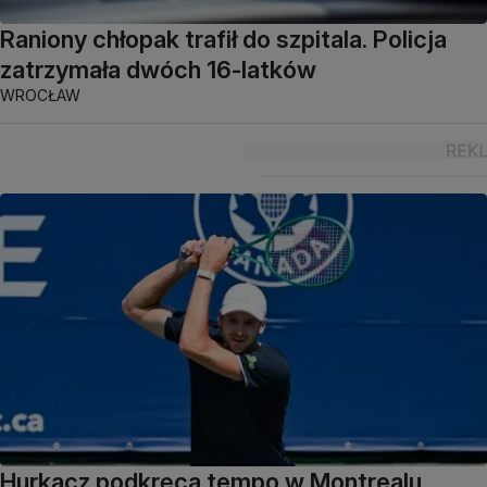
Raniony chłopak trafił do szpitala. Policja
zatrzymała dwóch 16-latków
WROCŁAW
Hurkacz podkręca tempo w Montrealu