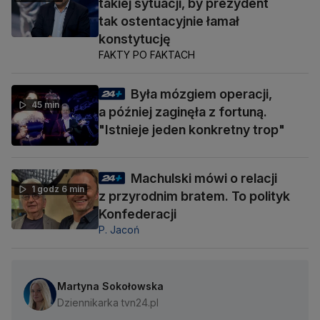
takiej sytuacji, by prezydent
tak ostentacyjnie łamał
konstytucję
FAKTY PO FAKTACH
Była mózgiem operacji,
45 min
a później zaginęła z fortuną.
"Istnieje jeden konkretny trop"
Machulski mówi o relacji
1 godz 6 min
z przyrodnim bratem. To polityk
Konfederacji
P. Jacoń
Martyna Sokołowska
Dziennikarka tvn24.pl