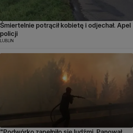
Śmiertelnie potrącił kobietę i odjechał. Apel
policji
LUBLIN
"Podwórko zapełniło się ludźmi. Panował