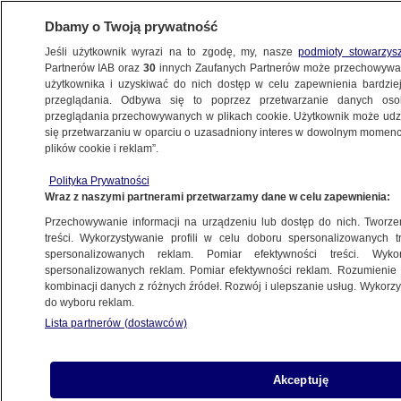
Dbamy o Twoją prywatność
Jeśli użytkownik wyrazi na to zgodę, my, nasze
podmioty stowarzys
Partnerów IAB oraz
30
innych Zaufanych Partnerów może przechowywa
użytkownika i uzyskiwać do nich dostęp w celu zapewnienia bardzi
przeglądania. Odbywa się to poprzez przetwarzanie danych os
przeglądania przechowywanych w plikach cookie. Użytkownik może udzie
RZESZÓW
się przetwarzaniu w oparciu o uzasadniony interes w dowolnym momencie
plików cookie i reklam”.
Pożar kościoła. Ogień zniszczył wnętrze
Polityka Prywatności
świątyni
Wraz z naszymi partnerami przetwarzamy dane w celu zapewnienia:
Przechowywanie informacji na urządzeniu lub dostęp do nich. Tworzeni
Oprac.
Martyna Sokołowska
treści. Wykorzystywanie profili w celu doboru spersonalizowanych tr
spersonalizowanych reklam. Pomiar efektywności treści. Wyko
25.05.2026, 14:46
spersonalizowanych reklam. Pomiar efektywności reklam. Rozumienie o
kombinacji danych z różnych źródeł. Rozwój i ulepszanie usług. Wykor
do wyboru reklam.
Posłuchaj artykułu
Czyta lektor AI
Lista partnerów (dostawców)
Akceptuję