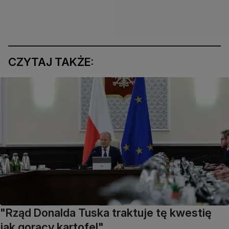
CZYTAJ TAKŻE:
"Rząd Donalda Tuska traktuje tę kwestię
jak gorący kartofel"