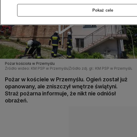
Pokaż cele
Pożar kościoła w Przemyślu
Źródło wideo: KM PSP w Przemyślu
Źródło zdj. gł.: KM PSP w Przemyślu
Pożar w kościele w Przemyślu. Ogień został już
opanowany, ale zniszczył wnętrze świątyni.
Straż pożarna informuje, że nikt nie odniósł
obrażeń.