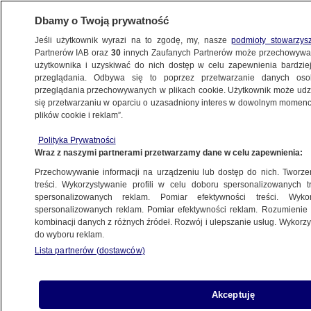
Dbamy o Twoją prywatność
Jeśli użytkownik wyrazi na to zgodę, my, nasze
podmioty stowarzys
Partnerów IAB oraz
30
innych Zaufanych Partnerów może przechowywa
użytkownika i uzyskiwać do nich dostęp w celu zapewnienia bardzi
przeglądania. Odbywa się to poprzez przetwarzanie danych os
przeglądania przechowywanych w plikach cookie. Użytkownik może udzie
RZESZÓW
się przetwarzaniu w oparciu o uzasadniony interes w dowolnym momencie
plików cookie i reklam”.
Nowe ustalenia policji w sprawie
Polityka Prywatności
makabrycznego odkrycia w Lutoryżu
Wraz z naszymi partnerami przetwarzamy dane w celu zapewnienia:
Przechowywanie informacji na urządzeniu lub dostęp do nich. Tworzeni
Oprac.
Martyna Sokołowska
treści. Wykorzystywanie profili w celu doboru spersonalizowanych tr
spersonalizowanych reklam. Pomiar efektywności treści. Wyko
15.06.2026, 11:17
spersonalizowanych reklam. Pomiar efektywności reklam. Rozumienie o
kombinacji danych z różnych źródeł. Rozwój i ulepszanie usług. Wykor
do wyboru reklam.
Posłuchaj artykułu
Czyta lektor AI
Lista partnerów (dostawców)
Akceptuję