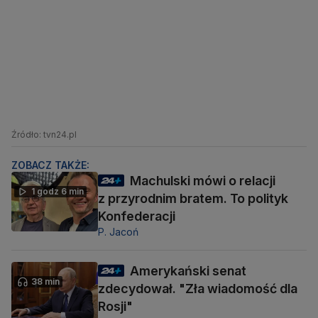
Źródło: tvn24.pl
ZOBACZ TAKŻE:
Machulski mówi o relacji
1 godz 6 min
z przyrodnim bratem. To polityk
Konfederacji
P. Jacoń
Amerykański senat
38 min
zdecydował. "Zła wiadomość dla
Rosji"