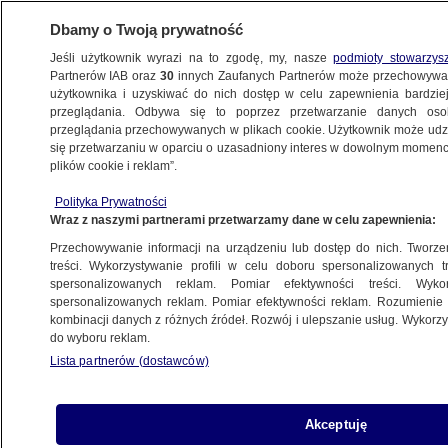
Dbamy o Twoją prywatność
Jeśli użytkownik wyrazi na to zgodę, my, nasze
podmioty stowarzys
Partnerów IAB oraz
30
innych Zaufanych Partnerów może przechowywa
użytkownika i uzyskiwać do nich dostęp w celu zapewnienia bardzi
przeglądania. Odbywa się to poprzez przetwarzanie danych os
przeglądania przechowywanych w plikach cookie. Użytkownik może udzie
KROSNO
się przetwarzaniu w oparciu o uzasadniony interes w dowolnym momencie
plików cookie i reklam”.
15-latka trafiła do szpitala. W jej
Polityka Prywatności
mieszkaniu znaleziono ciało noworodka
Wraz z naszymi partnerami przetwarzamy dane w celu zapewnienia:
Przechowywanie informacji na urządzeniu lub dostęp do nich. Tworzeni
Aleksandra Arendt-Czekała
treści. Wykorzystywanie profili w celu doboru spersonalizowanych tr
spersonalizowanych reklam. Pomiar efektywności treści. Wyko
14.06.2026, 15:56
Aktualizacja:
15.06.2026, 14:36
spersonalizowanych reklam. Pomiar efektywności reklam. Rozumienie o
kombinacji danych z różnych źródeł. Rozwój i ulepszanie usług. Wykor
do wyboru reklam.
Posłuchaj artykułu
Czyta lektor AI
Lista partnerów (dostawców)
Akceptuję