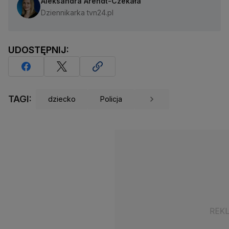
Aleksandra Arendt-Czekała
Dziennikarka tvn24.pl
UDOSTĘPNIJ:
TAGI:
dziecko
Policja