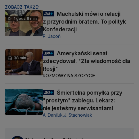
ZOBACZ TAKŻE:
Machulski mówi o relacji
1 godz 6 min
z przyrodnim bratem. To polityk
Konfederacji
P. Jacoń
Amerykański senat
38 min
zdecydował. "Zła wiadomość dla
Rosji"
ROZMOWY NA SZCZYCIE
Śmiertelna pomyłka przy
"prostym" zabiegu. Lekarz:
nie jesteśmy serwisantami
A. Daniluk,
J. Stachowiak