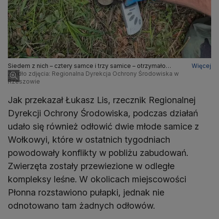
Siedem z nich – cztery samce i trzy samice – otrzymało
Więcej
obroże telemetryczne
Źródło zdjęcia: Regionalna Dyrekcja Ochrony Środowiska w
Rzeszowie
Jak przekazał Łukasz Lis, rzecznik Regionalnej
Dyrekcji Ochrony Środowiska, podczas działań
udało się również odłowić dwie młode samice z
Wołkowyi, które w ostatnich tygodniach
powodowały konflikty w pobliżu zabudowań.
Zwierzęta zostały przewiezione w odległe
kompleksy leśne. W okolicach miejscowości
Płonna rozstawiono pułapki, jednak nie
odnotowano tam żadnych odłowów.