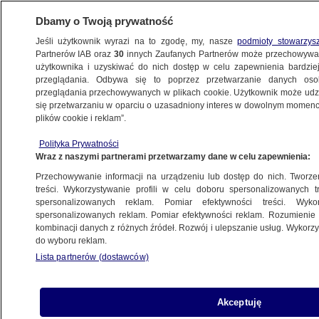
Dbamy o Twoją prywatność
Jeśli użytkownik wyrazi na to zgodę, my, nasze
podmioty stowarzys
Partnerów IAB oraz
30
innych Zaufanych Partnerów może przechowywa
użytkownika i uzyskiwać do nich dostęp w celu zapewnienia bardzi
przeglądania. Odbywa się to poprzez przetwarzanie danych os
przeglądania przechowywanych w plikach cookie. Użytkownik może udzie
BIESZCZADY
się przetwarzaniu w oparciu o uzasadniony interes w dowolnym momencie
plików cookie i reklam”.
Odłowili, wyposażyli w GPS i będą śledzić
Polityka Prywatności
"problematyczne" niedźwiedzie
Wraz z naszymi partnerami przetwarzamy dane w celu zapewnienia:
Przechowywanie informacji na urządzeniu lub dostęp do nich. Tworzeni
Martyna Sokołowska
treści. Wykorzystywanie profili w celu doboru spersonalizowanych tr
spersonalizowanych reklam. Pomiar efektywności treści. Wyko
28.05.2026, 08:26
spersonalizowanych reklam. Pomiar efektywności reklam. Rozumienie o
kombinacji danych z różnych źródeł. Rozwój i ulepszanie usług. Wykor
do wyboru reklam.
Posłuchaj artykułu
Czyta lektor AI
Lista partnerów (dostawców)
Akceptuję