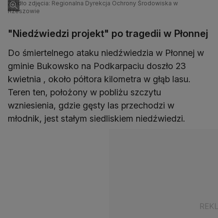
telemetryczne zostanie 18 niedźwiedzi
Źródło zdjęcia: Regionalna Dyrekcja Ochrony Środowiska w
Rzeszowie
"Niedźwiedzi projekt" po tragedii w Płonnej
Do śmiertelnego ataku niedźwiedzia w Płonnej w
gminie Bukowsko na Podkarpaciu doszło 23
kwietnia , około półtora kilometra w głąb lasu.
Teren ten, położony w pobliżu szczytu
wzniesienia, gdzie gęsty las przechodzi w
młodnik, jest stałym siedliskiem niedźwiedzi.