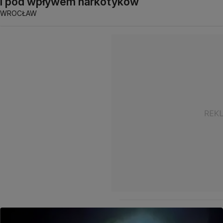
i pod wpływem narkotyków
WROCŁAW