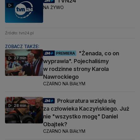
TVN24
NA ŻYWO
Źródło: tvn24.pl
ZOBACZ TAKŻE:
"Żenada, co on
PREMIERA
27 min
wyprawia". Pojechaliśmy
w rodzinne strony Karola
Nawrockiego
CZARNO NA BIAŁYM
Prokuratura wzięła się
28 min
za człowieka Kaczyńskiego. Już
nie "wszystko mogę" Daniel
Obajtek?
CZARNO NA BIAŁYM