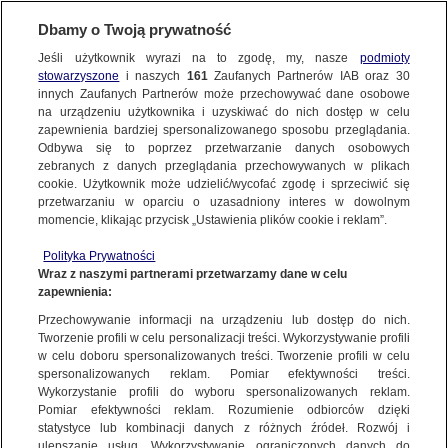
Dbamy o Twoją prywatność
Jeśli użytkownik wyrazi na to zgodę, my, nasze
podmioty
stowarzyszone
i naszych
161
Zaufanych Partnerów IAB oraz
30
NAJNOWSZE
innych Zaufanych Partnerów może przechowywać dane osobowe
na urządzeniu użytkownika i uzyskiwać do nich dostęp w celu
zapewnienia bardziej spersonalizowanego sposobu przeglądania.
Dzień dobry!
FAKTY
Odbywa się to poprzez przetwarzanie danych osobowych
Jedno konto do wszystkich usług
zebranych z danych przeglądania przechowywanych w plikach
cookie. Użytkownik może udzielić/wycofać zgodę i sprzeciwić się
przetwarzaniu w oparciu o uzasadniony interes w dowolnym
TVN24 GO
momencie, klikając przycisk „Ustawienia plików cookie i reklam”.
ZALOGUJ SIĘ
Polityka Prywatności
POLSKA
Wraz z naszymi partnerami przetwarzamy dane w celu
zapewnienia:
Zarejestruj się
Przechowywanie informacji na urządzeniu lub dostęp do nich.
ŚWIAT
Tworzenie profili w celu personalizacji treści. Wykorzystywanie profili
w celu doboru spersonalizowanych treści. Tworzenie profili w celu
spersonalizowanych reklam. Pomiar efektywności treści.
Święto Niepodległości.
miasta:
Wykorzystanie profili do wyboru spersonalizowanych reklam.
WARSZAWA
Pomiar efektywności reklam. Rozumienie odbiorców dzięki
Zamieszki w Warszawie
statystyce lub kombinacji danych z różnych źródeł. Rozwój i
ulepszanie usług. Wykorzystywanie ograniczonych danych do