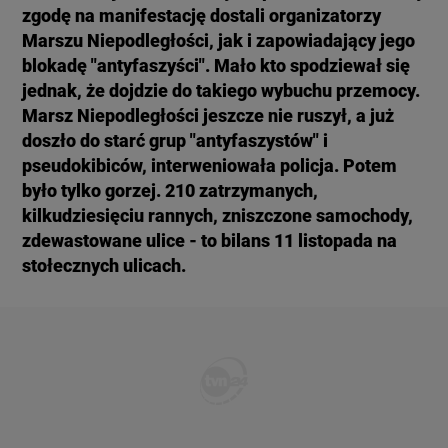
zgodę na manifestację dostali organizatorzy
KUJAWSKO-POMORSKIE
TOTERAZ
Marszu Niepodległości, jak i zapowiadający jego
blokadę "antyfaszyści". Mało kto spodziewał się
LUBLIN
OPINIE
jednak, że dojdzie do takiego wybuchu przemocy.
Marsz Niepodległości jeszcze nie ruszył, a już
doszło do starć grup "antyfaszystów" i
LUBUSKIE
ATAK ROSJI NA UKRAINĘ
pseudokibiców, interweniowała policja. Potem
było tylko gorzej. 210 zatrzymanych,
OLSZTYN
SZKŁO KONTAKTOWE
kilkudziesięciu rannych, zniszczone samochody,
zdewastowane ulice - to bilans 11 listopada na
stołecznych ulicach.
OPOLE
CIEKAWOSTKI
RZESZÓW
PROGRAMY
SZCZECIN
RAPORTY