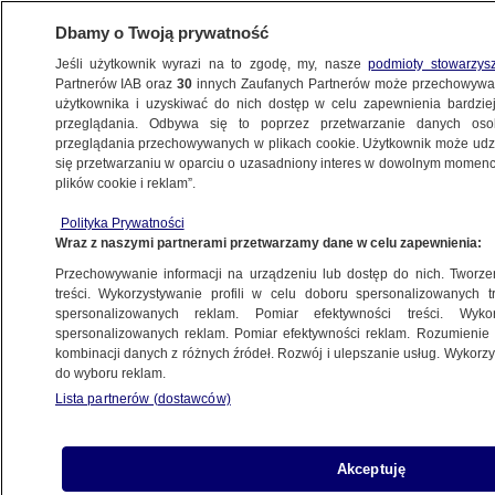
Dbamy o Twoją prywatność
Jeśli użytkownik wyrazi na to zgodę, my, nasze
podmioty stowarzys
Partnerów IAB oraz
30
innych Zaufanych Partnerów może przechowywa
użytkownika i uzyskiwać do nich dostęp w celu zapewnienia bardzi
przeglądania. Odbywa się to poprzez przetwarzanie danych os
przeglądania przechowywanych w plikach cookie. Użytkownik może udzie
POZNAŃ
się przetwarzaniu w oparciu o uzasadniony interes w dowolnym momencie
plików cookie i reklam”.
Kolejny pożar w Przysiece Polskiej. Zapaliła
Polityka Prywatności
się maszyna do rozdrabniania odpadów
Wraz z naszymi partnerami przetwarzamy dane w celu zapewnienia:
Przechowywanie informacji na urządzeniu lub dostęp do nich. Tworzeni
Oprac.
Filip Czekała
treści. Wykorzystywanie profili w celu doboru spersonalizowanych tr
spersonalizowanych reklam. Pomiar efektywności treści. Wyko
12.05.2026, 12:11
spersonalizowanych reklam. Pomiar efektywności reklam. Rozumienie o
kombinacji danych z różnych źródeł. Rozwój i ulepszanie usług. Wykor
do wyboru reklam.
Posłuchaj artykułu
Czyta lektor AI
Lista partnerów (dostawców)
Akceptuję