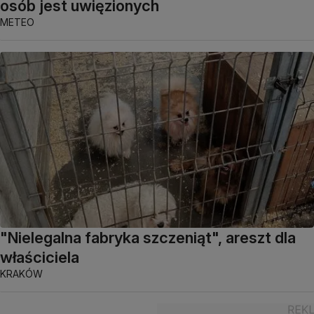
osób jest uwięzionych
METEO
"Nielegalna fabryka szczeniąt", areszt dla
właściciela
KRAKÓW