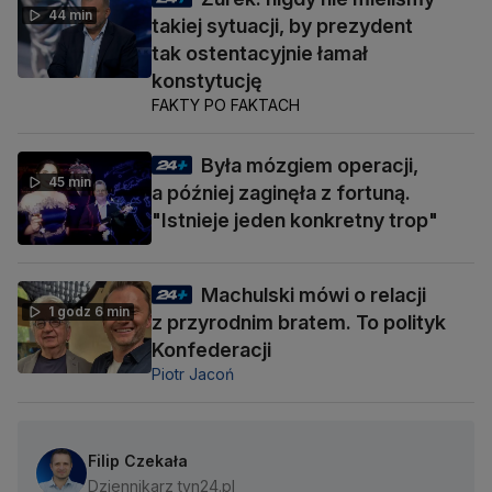
44 min
takiej sytuacji, by prezydent
tak ostentacyjnie łamał
konstytucję
FAKTY PO FAKTACH
Była mózgiem operacji,
45 min
a później zaginęła z fortuną.
"Istnieje jeden konkretny trop"
Machulski mówi o relacji
1 godz 6 min
z przyrodnim bratem. To polityk
Konfederacji
Piotr Jacoń
Filip Czekała
Dziennikarz tvn24.pl