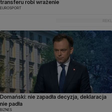
transferu robi wrażenie
EUROSPORT
Domański: nie zapadła decyzja, deklaracja
nie padła
BIZNES