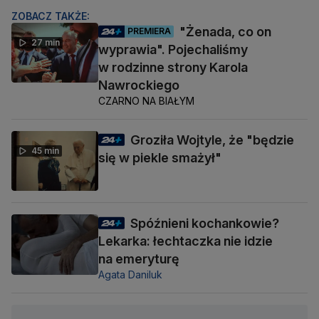
ZOBACZ TAKŻE:
"Żenada, co on
PREMIERA
27 min
wyprawia". Pojechaliśmy
w rodzinne strony Karola
Nawrockiego
CZARNO NA BIAŁYM
Groziła Wojtyle, że "będzie
45 min
się w piekle smażył"
Spóźnieni kochankowie?
Lekarka: łechtaczka nie idzie
na emeryturę
Agata Daniluk