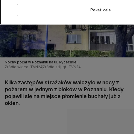
Pokaż cele
Nocny pożar w Poznaniu na ul. Rycerskiej
Źródło wideo: TVN24
Źródło zdj. gł.: TVN24
Kilka zastępów strażaków walczyło w nocy z
pożarem w jednym z bloków w Poznaniu. Kiedy
pojawili się na miejsce płomienie buchały już z
okien.