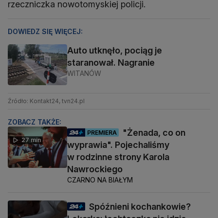
rzeczniczka nowotomyskiej policji.
DOWIEDZ SIĘ WIĘCEJ:
Auto utknęło, pociąg je
staranował. Nagranie
WITANÓW
Źródło: Kontakt24, tvn24.pl
ZOBACZ TAKŻE:
"Żenada, co on
PREMIERA
27 min
wyprawia". Pojechaliśmy
w rodzinne strony Karola
Nawrockiego
CZARNO NA BIAŁYM
Spóźnieni kochankowie?