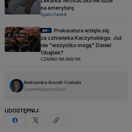
Lekarka: łechtaczka nie idzie
na emeryturę
Agata Daniluk
Prokuratura wzięła się
28 min
za człowieka Kaczyńskiego. Już
nie "wszystko mogę" Daniel
Obajtek?
CZARNO NA BIAŁYM
Aleksandra Arendt-Czekała
Dziennikarka tvn24.pl
UDOSTĘPNIJ: