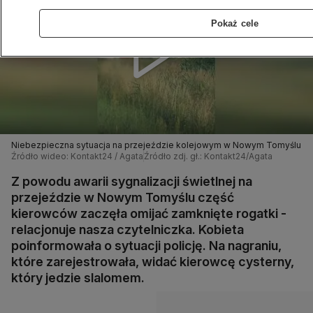
Pokaż cele
Niebezpieczna sytuacja na przejeździe kolejowym w Nowym Tomyślu
Źródło wideo: Kontakt24 / Agata
Źródło zdj. gł.: Kontakt24/Agata
Z powodu awarii sygnalizacji świetlnej na
przejeździe w Nowym Tomyślu część
kierowców zaczęła omijać zamknięte rogatki -
relacjonuje nasza czytelniczka. Kobieta
poinformowała o sytuacji policję. Na nagraniu,
które zarejestrowała, widać kierowcę cysterny,
który jedzie slalomem.