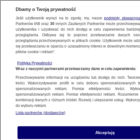
Dbamy o Twoją prywatność
Jeśli użytkownik wyrazi na to zgodę, my, nasze
podmioty stowarzys
Partnerów IAB oraz
30
innych Zaufanych Partnerów może przechowywa
użytkownika i uzyskiwać do nich dostęp w celu zapewnienia bardzi
przeglądania. Odbywa się to poprzez przetwarzanie danych os
przeglądania przechowywanych w plikach cookie. Użytkownik może udzie
POZNAŃ
się przetwarzaniu w oparciu o uzasadniony interes w dowolnym momencie
plików cookie i reklam”.
Awaria na przejeździe kolejowym. Część
Polityka Prywatności
kierowców omijała rogatki. Nagranie
Wraz z naszymi partnerami przetwarzamy dane w celu zapewnienia:
Przechowywanie informacji na urządzeniu lub dostęp do nich. Tworzeni
Aleksandra Arendt-Czekała
treści. Wykorzystywanie profili w celu doboru spersonalizowanych tr
spersonalizowanych reklam. Pomiar efektywności treści. Wyko
30.06.2026, 12:43
spersonalizowanych reklam. Pomiar efektywności reklam. Rozumienie o
kombinacji danych z różnych źródeł. Rozwój i ulepszanie usług. Wykor
do wyboru reklam.
Posłuchaj artykułu
Czyta lektor AI
Lista partnerów (dostawców)
Akceptuję