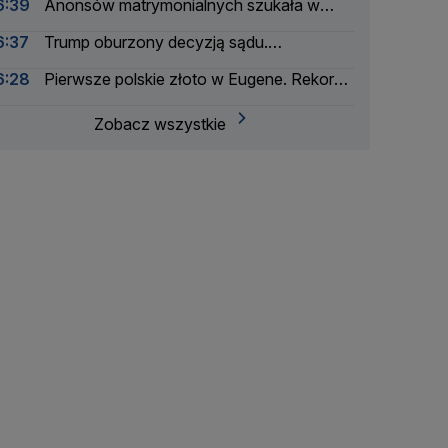
6:39
Anonsów matrymonialnych szukała w
gazetach, do rosołu i flaków sypała środek
6:37
Trump oburzony decyzją sądu.
nasenny
"Narodowy powód do wstydu"
6:28
Pierwsze polskie złoto w Eugene. Rekord
Kuś
Zobacz wszystkie