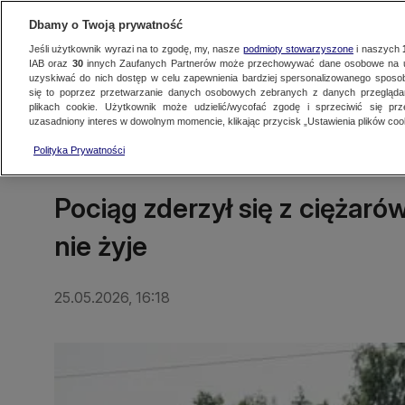
Dbamy o Twoją prywatność
Jeśli użytkownik wyrazi na to zgodę, my, nasze
podmioty stowarzyszone
i naszych
IAB oraz
30
innych Zaufanych Partnerów może przechowywać dane osobowe na ur
uzyskiwać do nich dostęp w celu zapewnienia bardziej spersonalizowanego sposo
się to poprzez przetwarzanie danych osobowych zebranych z danych przegląd
Oglądaj TVN24
Najnowsze
Fakty
Świat
Polska
Regionalne
plikach cookie. Użytkownik może udzielić/wycofać zgodę i sprzeciwić się pr
uzasadniony interes w dowolnym momencie, klikając przycisk „Ustawienia plików cook
Polityka Prywatności
POZNAŃ
Pociąg zderzył się z ciężaró
nie żyje
25.05.2026, 16:18