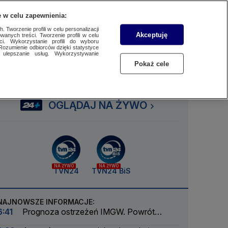
 w celu zapewnienia:
SUBSKRYBUJ
Przejdź do
Szukaj
Zaloguj się
Menu
 Tworzenie profili w celu personalizacji
Akceptuję
wanych treści. Tworzenie profili w celu
ci. Wykorzystanie profili do wyboru
Rozumienie odbiorców dzięki statystyce
ulepszanie usług. Wykorzystywanie
Czytaj
Słuchaj
Oglądaj
Pokaż cele
OGLĄDAJ NA ŻYWO
NA ŻYWO
NA ŻYWO
TVN24
TVN24 BiS
NAJNOWSZE INFORMACJE:
6:41
Prognoza ostrzeżeń IMGW. Powrót
skwaru na horyzoncie