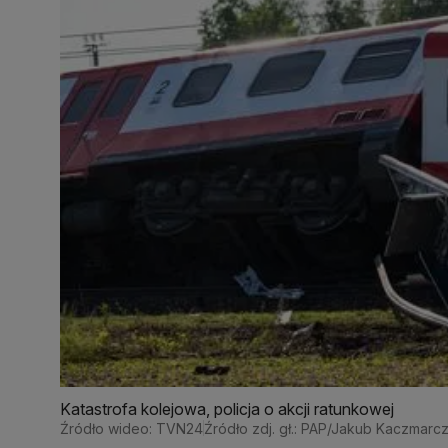
Katastrofa kolejowa, policja o akcji ratunkowej
Źródło wideo: TVN24
Źródło zdj. gł.: PAP/Jakub Kaczmarc