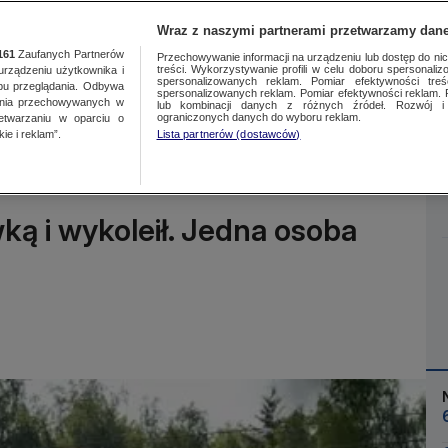
Wraz z naszymi partnerami przetwarzamy dane
161
Zaufanych Partnerów
Przechowywanie informacji na urządzeniu lub dostęp do nich.
treści. Wykorzystywanie profili w celu doboru spersonalizo
ządzeniu użytkownika i
spersonalizowanych reklam. Pomiar efektywności treś
bu przeglądania. Odbywa
spersonalizowanych reklam. Pomiar efektywności reklam. 
ania przechowywanych w
lub kombinacji danych z różnych źródeł. Rozwój i 
Więcej
ograniczonych danych do wyboru reklam.
zetwarzaniu w oparciu o
ie i reklam”.
Lista partnerów (dostawców)
wką i wykoleił. Jedna osoba