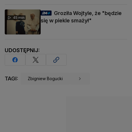
Groziła Wojtyle, że "będzie
45 min
się w piekle smażył"
UDOSTĘPNIJ:
TAGI:
Zbigniew Bogucki