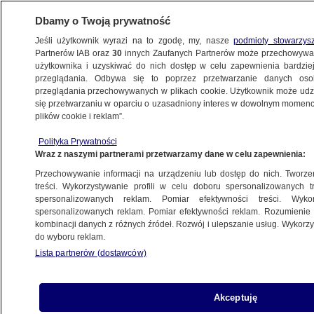
Dbamy o Twoją prywatność
Jeśli użytkownik wyrazi na to zgodę, my, nasze
podmioty stowarzys
Partnerów IAB oraz
30
innych Zaufanych Partnerów może przechowywa
użytkownika i uzyskiwać do nich dostęp w celu zapewnienia bardzi
przeglądania. Odbywa się to poprzez przetwarzanie danych os
przeglądania przechowywanych w plikach cookie. Użytkownik może udzie
POLSKA
się przetwarzaniu w oparciu o uzasadniony interes w dowolnym momencie
plików cookie i reklam”.
Nerwowa reakcja szefa kancelarii
Polityka Prywatności
na pytanie o zachowanie Nawrockiego
Wraz z naszymi partnerami przetwarzamy dane w celu zapewnienia:
Przechowywanie informacji na urządzeniu lub dostęp do nich. Tworzeni
25.03.2026, 08:24
treści. Wykorzystywanie profili w celu doboru spersonalizowanych tr
spersonalizowanych reklam. Pomiar efektywności treści. Wyko
Posłuchaj artykułu
spersonalizowanych reklam. Pomiar efektywności reklam. Rozumienie o
Czyta lektor AI
kombinacji danych z różnych źródeł. Rozwój i ulepszanie usług. Wykor
do wyboru reklam.
Lista partnerów (dostawców)
Akceptuję