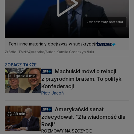
Zobacz cały materiał
Ten i inne materiały obejrzysz w subskrypcji
Źródło: TVN24
Autorka/Autor: Kamila Grenczyn /lulu
ZOBACZ TAKŻE:
Machulski mówi o relacji
1 godz 6 min
z przyrodnim bratem. To polityk
Konfederacji
Piotr Jacoń
Amerykański senat
38 min
zdecydował. "Zła wiadomość dla
Rosji"
ROZMOWY NA SZCZYCIE