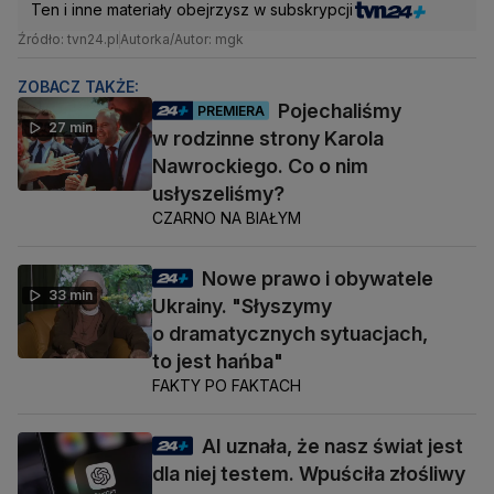
Ten i inne materiały obejrzysz w subskrypcji
Źródło: tvn24.pl
Autorka/Autor: mgk
ZOBACZ TAKŻE:
Pojechaliśmy
PREMIERA
27 min
w rodzinne strony Karola
Nawrockiego. Co o nim
usłyszeliśmy?
CZARNO NA BIAŁYM
Nowe prawo i obywatele
33 min
Ukrainy. "Słyszymy
o dramatycznych sytuacjach,
to jest hańba"
FAKTY PO FAKTACH
AI uznała, że nasz świat jest
dla niej testem. Wpuściła złośliwy