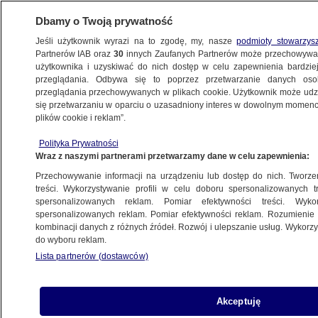
Dbamy o Twoją prywatność
Jeśli użytkownik wyrazi na to zgodę, my, nasze
podmioty stowarzys
Partnerów IAB oraz
30
innych Zaufanych Partnerów może przechowywa
użytkownika i uzyskiwać do nich dostęp w celu zapewnienia bardzi
przeglądania. Odbywa się to poprzez przetwarzanie danych os
przeglądania przechowywanych w plikach cookie. Użytkownik może udzie
POLSKA
się przetwarzaniu w oparciu o uzasadniony interes w dowolnym momencie
plików cookie i reklam”.
Zamieszanie i okrzyki na miesięcznicy.
Polityka Prywatności
Kaczyński o "zdradzieckiej władzy
Wraz z naszymi partnerami przetwarzamy dane w celu zapewnienia:
w Polsce"
Przechowywanie informacji na urządzeniu lub dostęp do nich. Tworzeni
treści. Wykorzystywanie profili w celu doboru spersonalizowanych tr
10.11.2025, 11:56
spersonalizowanych reklam. Pomiar efektywności treści. Wyko
spersonalizowanych reklam. Pomiar efektywności reklam. Rozumienie o
kombinacji danych z różnych źródeł. Rozwój i ulepszanie usług. Wykor
Udostępnij
do wyboru reklam.
Lista partnerów (dostawców)
Akceptuję