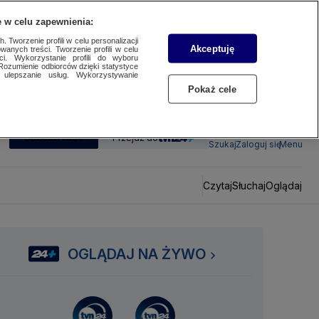
 w celu zapewnienia:
 Tworzenie profili w celu personalizacji
Akceptuję
wanych treści. Tworzenie profili w celu
ci. Wykorzystanie profili do wyboru
Rozumienie odbiorców dzięki statystyce
ulepszanie usług. Wykorzystywanie
Pokaż cele
SUBSKRYBUJ
Przejdź do
Szukaj
Zaloguj się
Menu
Czytaj
Słuchaj
Oglądaj
OGLĄDAJ NA ŻYWO