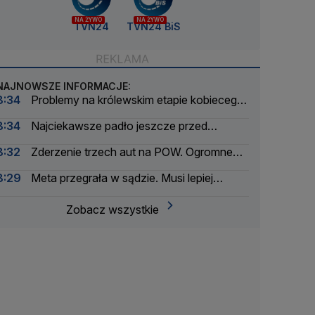
NA ŻYWO
NA ŻYWO
TVN24
TVN24 BiS
NAJNOWSZE INFORMACJE:
8:34
Problemy na królewskim etapie kobiecego
Tour de France. Wprowadzono ograniczenia
8:34
Najciekawsze padło jeszcze przed
wejściem. Byliśmy na imprezie Nawrockiego
8:32
Zderzenie trzech aut na POW. Ogromne
utrudnienia w ruchu
8:29
Meta przegrała w sądzie. Musi lepiej
chronić najmłodszych
Zobacz wszystkie