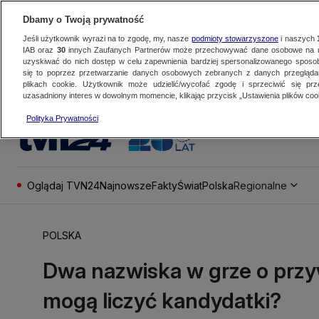
Dbamy o Twoją prywatność
Jeśli użytkownik wyrazi na to zgodę, my, nasze
podmioty stowarzyszone
i naszych
IAB oraz
30
innych Zaufanych Partnerów może przechowywać dane osobowe na ur
uzyskiwać do nich dostęp w celu zapewnienia bardziej spersonalizowanego sposo
się to poprzez przetwarzanie danych osobowych zebranych z danych przegląd
plikach cookie. Użytkownik może udzielić/wycofać zgodę i sprzeciwić się pr
uzasadniony interes w dowolnym momencie, klikając przycisk „Ustawienia plików cook
Polityka Prywatności
Oglądaj TVN24
Najnowsze
Fakty
Świat
Polska
Regionalne
POLSKA
Dwa nazwiska w grze o przy
mogą liczyć kandydatki?