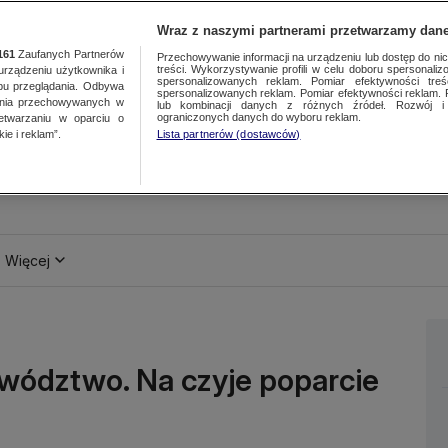
Wraz z naszymi partnerami przetwarzamy dane
161
Zaufanych Partnerów
Przechowywanie informacji na urządzeniu lub dostęp do nich.
treści. Wykorzystywanie profili w celu doboru spersonalizo
ządzeniu użytkownika i
spersonalizowanych reklam. Pomiar efektywności treś
bu przeglądania. Odbywa
spersonalizowanych reklam. Pomiar efektywności reklam. 
ania przechowywanych w
lub kombinacji danych z różnych źródeł. Rozwój i 
ograniczonych danych do wyboru reklam.
zetwarzaniu w oparciu o
ie i reklam”.
Lista partnerów (dostawców)
Więcej
wództwo. Na czyje poparcie