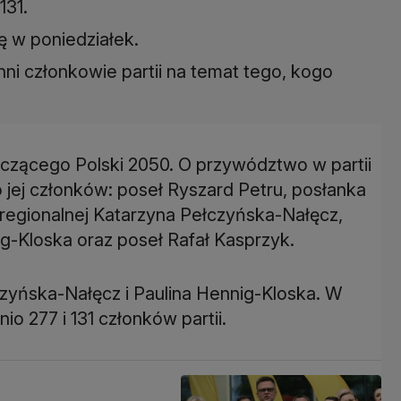
131.
ę w poniedziałek.
nni członkowie partii na temat tego, kogo
czącego Polski 2050. O przywództwo w partii
o jej członków: poseł Ryszard Petru, posłanka
i regionalnej Katarzyna Pełczyńska-Nałęcz,
ig-Kloska oraz poseł Rafał Kasprzyk.
czyńska-Nałęcz i Paulina Hennig-Kloska. W
o 277 i 131 członków partii.