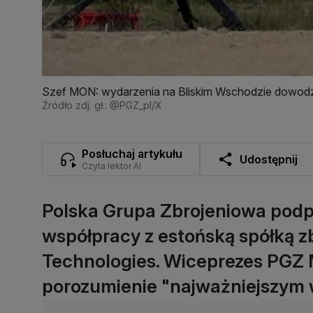
Szef MON: wydarzenia na Bliskim Wschodzie dowodz
Źródło zdj. gł.: @PGZ_pl/X
Posłuchaj artykułu
Udostępnij
Czyta lektor AI
Polska Grupa Zbrojeniowa podp
współpracy z estońską spółką 
Technologies. Wiceprezes PGZ M
porozumienie "najważniejszym w 