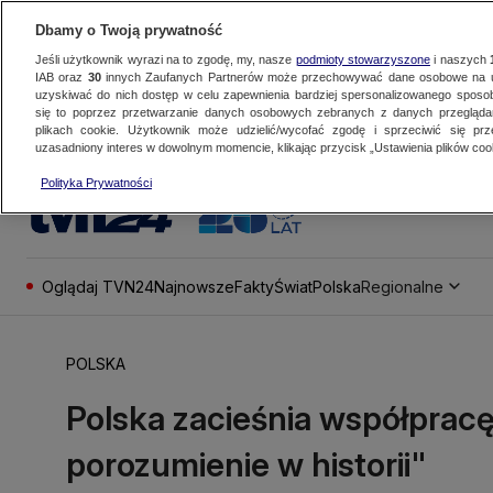
Dbamy o Twoją prywatność
Jeśli użytkownik wyrazi na to zgodę, my, nasze
podmioty stowarzyszone
i naszych
IAB oraz
30
innych Zaufanych Partnerów może przechowywać dane osobowe na ur
uzyskiwać do nich dostęp w celu zapewnienia bardziej spersonalizowanego sposo
się to poprzez przetwarzanie danych osobowych zebranych z danych przegląd
plikach cookie. Użytkownik może udzielić/wycofać zgodę i sprzeciwić się pr
uzasadniony interes w dowolnym momencie, klikając przycisk „Ustawienia plików cook
Polityka Prywatności
Oglądaj TVN24
Najnowsze
Fakty
Świat
Polska
Regionalne
POLSKA
Polska zacieśnia współpracę
porozumienie w historii"