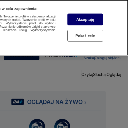
 w celu zapewnienia:
 Tworzenie profili w celu personalizacji
Akceptuję
wanych treści. Tworzenie profili w celu
ci. Wykorzystanie profili do wyboru
Rozumienie odbiorców dzięki statystyce
ulepszanie usług. Wykorzystywanie
Pokaż cele
SUBSKRYBUJ
Przejdź do
Szukaj
Zaloguj się
Menu
Czytaj
Słuchaj
Oglądaj
OGLĄDAJ NA ŻYWO