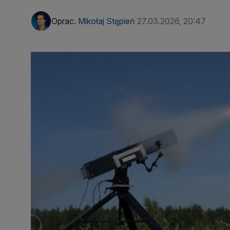
Oprac.
Mikołaj Stępień
27.03.2026, 20:47
|