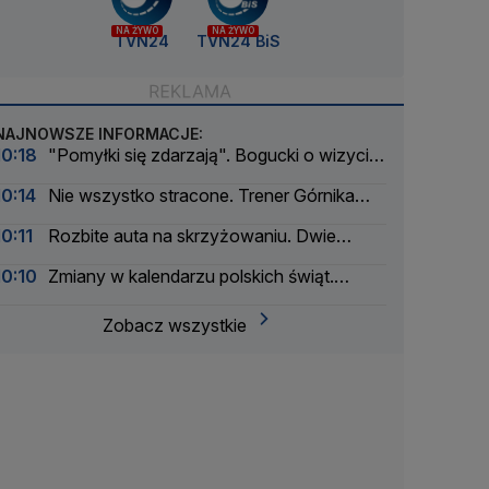
NA ŻYWO
NA ŻYWO
TVN24
TVN24 BiS
NAJNOWSZE INFORMACJE:
10:18
"Pomyłki się zdarzają". Bogucki o wizycie
Zięby w Pałacu Prezydenckim
10:14
Nie wszystko stracone. Trener Górnika
wskazał "klucz do lepszego wyniku"
10:11
Rozbite auta na skrzyżowaniu. Dwie
osoby w szpitalu
10:10
Zmiany w kalendarzu polskich świąt.
Trwają prace
Zobacz wszystkie