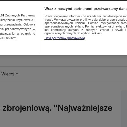
Wraz z naszymi partnerami przetwarzamy dane
161
Zaufanych Partnerów
Przechowywanie informacji na urządzeniu lub dostęp do nich.
treści. Wykorzystywanie profili w celu doboru spersonalizo
ządzeniu użytkownika i
spersonalizowanych reklam. Pomiar efektywności treś
bu przeglądania. Odbywa
spersonalizowanych reklam. Pomiar efektywności reklam. 
ania przechowywanych w
lub kombinacji danych z różnych źródeł. Rozwój i 
ograniczonych danych do wyboru reklam.
zetwarzaniu w oparciu o
ie i reklam”.
Lista partnerów (dostawców)
Więcej
 zbrojeniową. "Najważniejsze