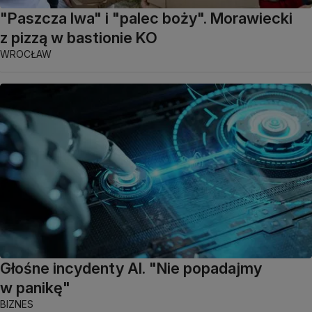
"Paszcza lwa" i "palec boży". Morawiecki
z pizzą w bastionie KO
WROCŁAW
Głośne incydenty AI. "Nie popadajmy
w panikę"
BIZNES