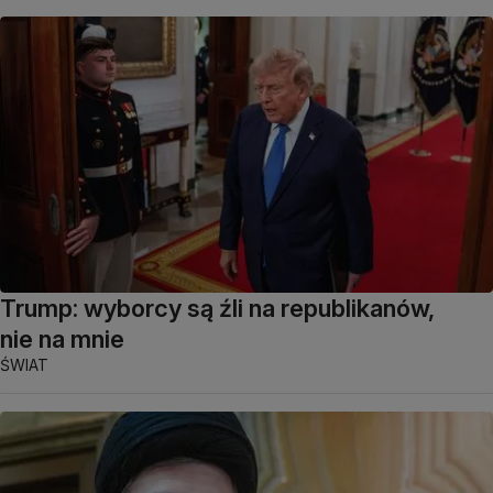
Trump: wyborcy są źli na republikanów,
nie na mnie
ŚWIAT