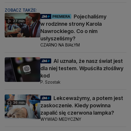
ZOBACZ TAKŻE:
Pojechaliśmy
PREMIERA
27 min
w rodzinne strony Karola
Nawrockiego. Co o nim
usłyszeliśmy?
CZARNO NA BIAŁYM
AI uznała, że nasz świat jest
dla niej testem. Wpuściła złośliwy
kod
P. Szostak
Lekceważymy, a potem jest
36 min
zaskoczenie. Kiedy powinna
zapalić się czerwona lampka?
WYWIAD MEDYCZNY