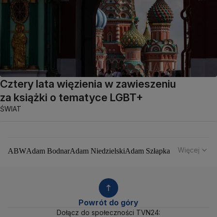
Cztery lata więzienia w zawieszeniu
za książki o tematyce LGBT+
ŚWIAT
Więcej
ABW
Adam Bodnar
Adam Niedzielski
Adam Szłapka
Administracja Donalda Trumpa
Agencja Bezpieczeństwa Wewnętrznego
Agrounia
Alaksandr Łukaszenka
Aleksander Kwaśniewski
Aleksandra Dulkiewicz
Alert RCB
Powrót do góry
Ambasada USA w Polsce
Andrzej Duda
Białoruś
Dołącz do społeczności TVN24: