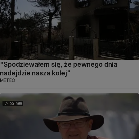
"Spodziewałem się, że pewnego dnia
nadejdzie nasza kolej"
METEO
52 min