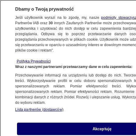
Dbamy o Twoją prywatność
Jeśli użytkownik wyrazi na to zgodę, my, nasze
podmioty stowarzys
Partnerów IAB oraz
30
innych Zaufanych Partnerów może przechowywa
użytkownika i uzyskiwać do nich dostęp w celu zapewnienia bardzi
przeglądania. Odbywa się to poprzez przetwarzanie danych os
przeglądania przechowywanych w plikach cookie. Użytkownik może udzie
się przetwarzaniu w oparciu o uzasadniony interes w dowolnym momencie
POLSKA
plików cookie i reklam”.
Wiek emerytalny do zmiany?
Pełczyńska-Nałęcz: ktoś w końcu
Polityka Prywatności
Wraz z naszymi partnerami przetwarzamy dane w celu zapewnienia:
musi ten temat podnieść
Przechowywanie informacji na urządzeniu lub dostęp do nich. Tworzeni
treści. Wykorzystywanie profili w celu doboru spersonalizowanych tr
spersonalizowanych reklam. Pomiar efektywności treści. Wyko
Patryk Michalski
spersonalizowanych reklam. Pomiar efektywności reklam. Rozumienie o
Mikołaj Gątkiewicz
kombinacji danych z różnych źródeł. Rozwój i ulepszanie usług. Wykor
7.05.2026, 12:07
do wyboru reklam.
Lista partnerów (dostawców)
Posłuchaj artykułu
Czyta lektor AI
Akceptuję