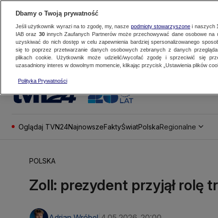
Dbamy o Twoją prywatność
Jeśli użytkownik wyrazi na to zgodę, my, nasze
podmioty stowarzyszone
i naszych
IAB oraz
30
innych Zaufanych Partnerów może przechowywać dane osobowe na ur
uzyskiwać do nich dostęp w celu zapewnienia bardziej spersonalizowanego sposo
się to poprzez przetwarzanie danych osobowych zebranych z danych przegląd
plikach cookie. Użytkownik może udzielić/wycofać zgodę i sprzeciwić się pr
uzasadniony interes w dowolnym momencie, klikając przycisk „Ustawienia plików cook
Polityka Prywatności
Oglądaj TVN24
Najnowsze
Fakty
Świat
Polska
Regionalne
POLSKA
Zoll: prezydent przyjął rolę 
Adrian Wróbel
4.05.2026, 20:00
|