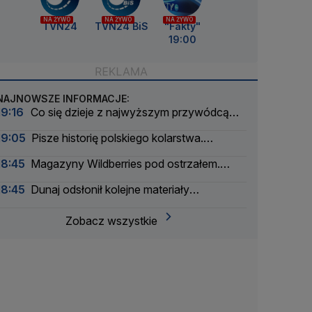
NA ŻYWO
NA ŻYWO
NA ŻYWO
TVN24
TVN24 BiS
"Fakty"
19:00
NAJNOWSZE INFORMACJE:
19:16
Co się dzieje z najwyższym przywódcą
Iranu?
19:05
Pisze historię polskiego kolarstwa.
"Chciałam znów poczuć się jak dziecko"
18:45
Magazyny Wildberries pod ostrzałem.
Firma szuka partnerów
18:45
Dunaj odsłonił kolejne materiały
wybuchowe
Zobacz wszystkie