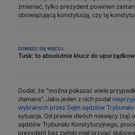
zmieniać, tylko prezydent powinien zastano
obowiązującą konstytucją, czy tę konstytuc
DOWIEDZ SIĘ WIĘCEJ:
Tusk: to absolutnie klucz do uporządko
Dodał, że "można pokazać wiele przypadkó
złamana". Jako jeden z nich podał
nieprzyj
wybranych przez Sejm sędziów Trybunału
sytuacja. Od prawie dwóch miesięcy (są)
sędziów Trybunału Konstytucyjnego, proc
prezydent bez zwłoki miał przyjąć ślubowan