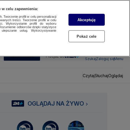
 w celu zapewnienia:
 Tworzenie profili w celu personalizacji
Akceptuję
wanych treści. Tworzenie profili w celu
ci. Wykorzystanie profili do wyboru
Rozumienie odbiorców dzięki statystyce
ulepszanie usług. Wykorzystywanie
Pokaż cele
SUBSKRYBUJ
Przejdź do
Szukaj
Zaloguj się
Menu
Czytaj
Słuchaj
Oglądaj
OGLĄDAJ NA ŻYWO