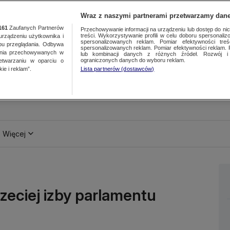
Wraz z naszymi partnerami przetwarzamy dane
161
Zaufanych Partnerów
Przechowywanie informacji na urządzeniu lub dostęp do nich.
treści. Wykorzystywanie profili w celu doboru spersonalizo
ządzeniu użytkownika i
spersonalizowanych reklam. Pomiar efektywności treś
bu przeglądania. Odbywa
spersonalizowanych reklam. Pomiar efektywności reklam. 
ania przechowywanych w
lub kombinacji danych z różnych źródeł. Rozwój i 
ograniczonych danych do wyboru reklam.
zetwarzaniu w oparciu o
ie i reklam”.
Lista partnerów (dostawców)
Więcej
trzeciej izby parlamentu