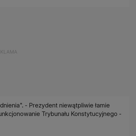
adnienia". - Prezydent niewątpliwie łamie
funkcjonowanie Trybunału Konstytucyjnego -