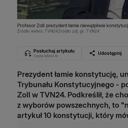
Profesor Zoll: prezydent łamie niewątpliwie konstytuc
Źródło wideo: TVN24
Źródło zdj. gł.: TVN24
Posłuchaj artykułu
Udostępnij
Czyta lektor AI
Prezydent łamie konstytucję, u
Trybunału Konstytucyjnego - po
Zoll w TVN24. Podkreślił, że c
z wyborów powszechnych, to "n
artykuł 10 konstytucji, który mó