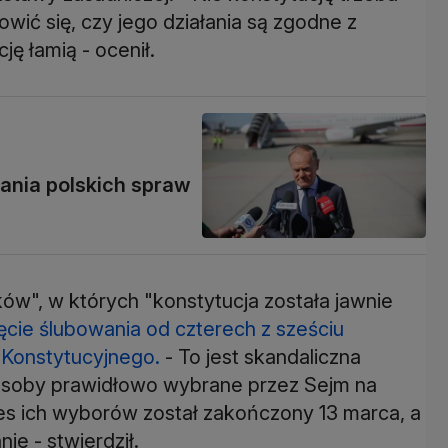
wić się, czy jego działania są zgodne z
ję łamią - ocenił.
wania polskich spraw
w", w których "konstytucja została jawnie
ęcie ślubowania od czterech z sześciu
 Konstytucyjnego.
- To jest skandaliczna
 osoby prawidłowo wybrane przez Sejm na
es ich wyborów został zakończony 13 marca, a
ie - stwierdził.