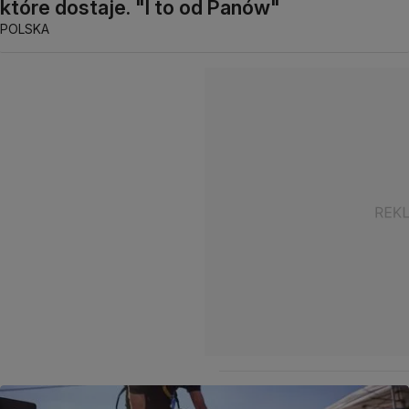
które dostaje. "I to od Panów"
POLSKA