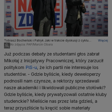
Tobiasz Bocheński i Patryk Jaki w trakcie dyskusji z cyklu
Więcej
"Zmień nasze zdanie"
Źródło zdjęcia: PAP/Marcin Obara
Już podczas debaty ze studentami głos zabrał
Mikołaj z Inicjatywy Pracowniczej, który zarzucił
politykom
PiS-u
, że ich partii nie interesuje los
studentów. - Gdzie byliście, kiedy deweloperzy
podnosili nam czynsze, a rektorzy sprzedawali
nasze akademiki i likwidowali publiczne stołówki?
Gdzie byliście, kiedy prywatyzowali ostatnie kluby
studenckie? Mieliście nas przez lata gdzieś, a
teraz przyszliście tu kręcić sobie materiały