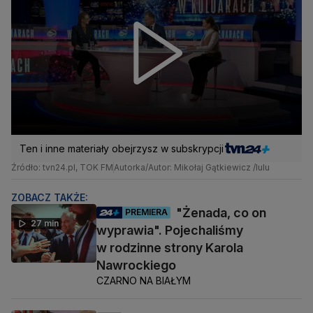
Ten i inne materiały obejrzysz w subskrypcji
Źródło: tvn24.pl, TOK FM
Autorka/Autor: Mikołaj Gątkiewicz /lulu
ZOBACZ TAKŻE:
"Żenada, co on
PREMIERA
27 min
wyprawia". Pojechaliśmy
w rodzinne strony Karola
Nawrockiego
CZARNO NA BIAŁYM