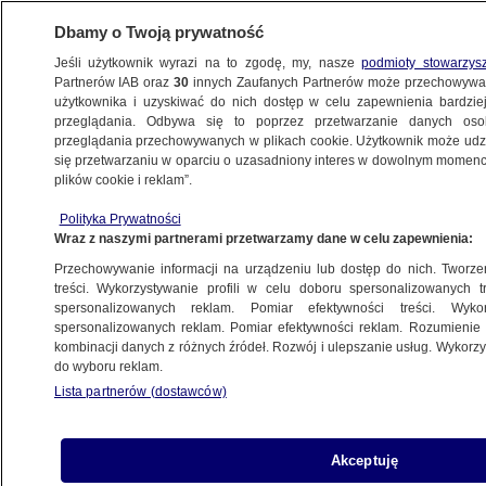
Dbamy o Twoją prywatność
Jeśli użytkownik wyrazi na to zgodę, my, nasze
podmioty stowarzys
Partnerów IAB oraz
30
innych Zaufanych Partnerów może przechowywa
użytkownika i uzyskiwać do nich dostęp w celu zapewnienia bardzi
przeglądania. Odbywa się to poprzez przetwarzanie danych os
przeglądania przechowywanych w plikach cookie. Użytkownik może udzie
POLSKA
się przetwarzaniu w oparciu o uzasadniony interes w dowolnym momencie
plików cookie i reklam”.
Bocheński puka się w czoło. Razem
Polityka Prywatności
z Jakim starli się ze studentami
Wraz z naszymi partnerami przetwarzamy dane w celu zapewnienia:
Przechowywanie informacji na urządzeniu lub dostęp do nich. Tworzeni
19.03.2026, 19:53
treści. Wykorzystywanie profili w celu doboru spersonalizowanych tr
spersonalizowanych reklam. Pomiar efektywności treści. Wyko
Posłuchaj artykułu
spersonalizowanych reklam. Pomiar efektywności reklam. Rozumienie o
Czyta lektor AI
kombinacji danych z różnych źródeł. Rozwój i ulepszanie usług. Wykor
do wyboru reklam.
Lista partnerów (dostawców)
Akceptuję