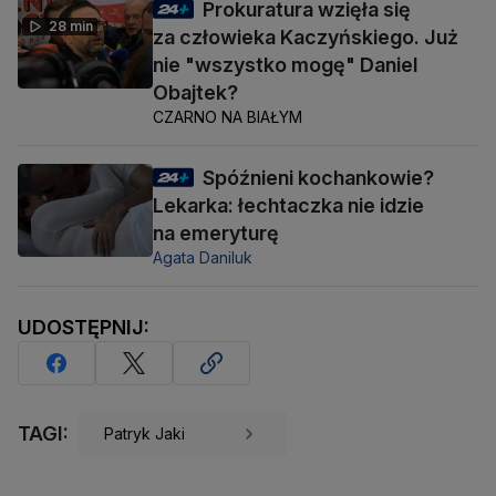
Prokuratura wzięła się
28 min
za człowieka Kaczyńskiego. Już
nie "wszystko mogę" Daniel
Obajtek?
CZARNO NA BIAŁYM
Spóźnieni kochankowie?
Lekarka: łechtaczka nie idzie
na emeryturę
Agata Daniluk
UDOSTĘPNIJ:
TAGI:
Patryk Jaki