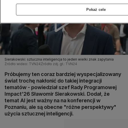
Pokaż cele
Sierakowski: sztuczna inteligencja to jeden wielki znak zapytania
Źródło wideo: TVN24
Źródło zdj. gł.: TVN24
Próbujemy ten coraz bardziej wyspecjalizowany
świat trochę nakłonić do takiej integracji
tematów - powiedział szef Rady Programowej
Impact'26 Sławomir Sierakowski. Dodał, że
temat AI jest ważny na na konferencji w
Poznaniu, ale są obecne "różne perspektywy"
użycia sztucznej inteligencji.