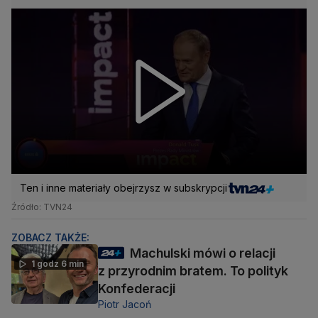
Ten i inne materiały obejrzysz w subskrypcji
Źródło: TVN24
ZOBACZ TAKŻE:
Machulski mówi o relacji
1 godz 6 min
z przyrodnim bratem. To polityk
Konfederacji
Piotr Jacoń