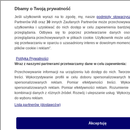
Dbamy o Twoją prywatność
Jeśli użytkownik wyrazi na to zgodę, my, nasze
podmioty stowarzys
Partnerów IAB oraz
30
innych Zaufanych Partnerów może przechowywa
użytkownika i uzyskiwać do nich dostęp w celu zapewnienia bardzi
przeglądania. Odbywa się to poprzez przetwarzanie danych os
przeglądania przechowywanych w plikach cookie. Użytkownik może udzie
POLSKA
się przetwarzaniu w oparciu o uzasadniony interes w dowolnym momencie
plików cookie i reklam”.
Sierakowski: sztuczna inteligencja to jeden
Polityka Prywatności
wielki znak zapytania
Wraz z naszymi partnerami przetwarzamy dane w celu zapewnienia:
Przechowywanie informacji na urządzeniu lub dostęp do nich. Tworzeni
Adrian Wróbel
treści. Wykorzystywanie profili w celu doboru spersonalizowanych tr
spersonalizowanych reklam. Pomiar efektywności treści. Wyko
13.05.2026, 13:20
spersonalizowanych reklam. Pomiar efektywności reklam. Rozumienie o
kombinacji danych z różnych źródeł. Rozwój i ulepszanie usług. Wykor
do wyboru reklam.
Posłuchaj artykułu
Czyta lektor AI
Lista partnerów (dostawców)
Akceptuję