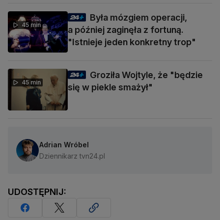
Była mózgiem operacji,
45 min
a później zaginęła z fortuną.
"Istnieje jeden konkretny trop"
Groziła Wojtyle, że "będzie
45 min
się w piekle smażył"
Adrian Wróbel
Dziennikarz tvn24.pl
UDOSTĘPNIJ: