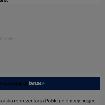
w subskrypcji
karska reprezentacja Polski po emocjonującej