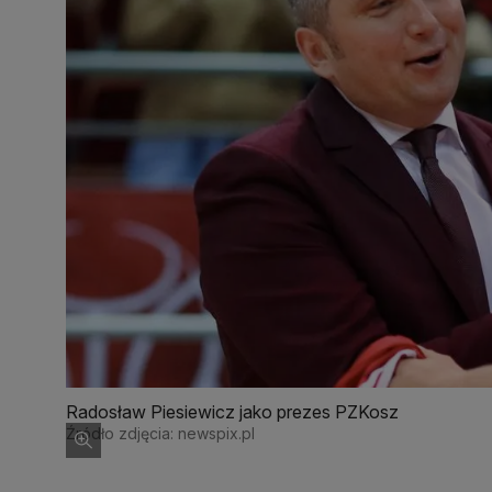
Radosław Piesiewicz jako prezes PZKosz
Źródło zdjęcia: newspix.pl