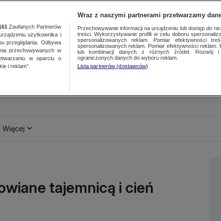
Wraz z naszymi partnerami przetwarzamy dane
161
Zaufanych Partnerów
Przechowywanie informacji na urządzeniu lub dostęp do nich.
treści. Wykorzystywanie profili w celu doboru spersonalizo
ządzeniu użytkownika i
spersonalizowanych reklam. Pomiar efektywności treś
bu przeglądania. Odbywa
spersonalizowanych reklam. Pomiar efektywności reklam. 
ania przechowywanych w
lub kombinacji danych z różnych źródeł. Rozwój i 
ograniczonych danych do wyboru reklam.
zetwarzaniu w oparciu o
ie i reklam”.
Lista partnerów (dostawców)
Więcej
owiane tajemnicą i cień