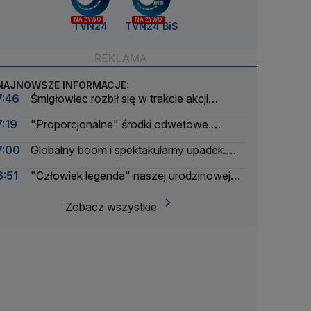
NA ŻYWO
NA ŻYWO
TVN24
TVN24 BiS
NAJNOWSZE INFORMACJE:
7:46
Śmigłowiec rozbił się w trakcie akcji
gaśniczej
7:19
"Proporcjonalne" środki odwetowe.
Wprowadzili kontrole graniczne
7:00
Globalny boom i spektakularny upadek.
Czy kryptoaferze można było zapobiec?
6:51
"Człowiek legenda" naszej urodzinowej
trasy. Pan Jerzy był na wszystkich spotkaniach
Zobacz wszystkie