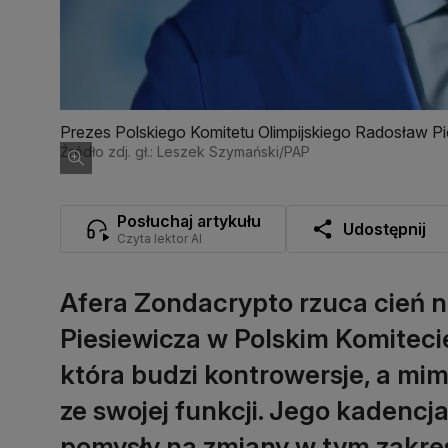
Prezes Polskiego Komitetu Olimpijskiego Radosław P
Źródło zdj. gł.: Leszek Szymański/PAP
Posłuchaj artykułu
Udostępnij
Czyta lektor AI
Afera Zondacrypto rzuca cień 
Piesiewicza w Polskim Komitecie
która budzi kontrowersje, a mim
ze swojej funkcji. Jego kadencja
pomysły na zmiany w tym zakres