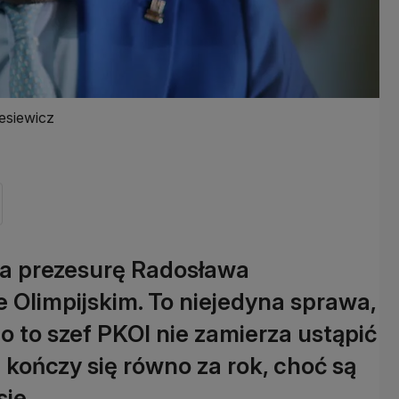
iesiewicz
na prezesurę Radosława
 Olimpijskim. To niejedyna sprawa,
o to szef PKOl nie zamierza ustąpić
 kończy się równo za rok, choć są
ie.