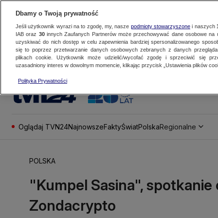
Dbamy o Twoją prywatność
Jeśli użytkownik wyrazi na to zgodę, my, nasze
podmioty stowarzyszone
i naszych
IAB oraz
30
innych Zaufanych Partnerów może przechowywać dane osobowe na ur
uzyskiwać do nich dostęp w celu zapewnienia bardziej spersonalizowanego sposo
się to poprzez przetwarzanie danych osobowych zebranych z danych przegląd
plikach cookie. Użytkownik może udzielić/wycofać zgodę i sprzeciwić się pr
uzasadniony interes w dowolnym momencie, klikając przycisk „Ustawienia plików cook
Polityka Prywatności
Oglądaj TVN24
Najnowsze
Fakty
Świat
Polska
Regionalne
POLSKA
"Kumpel Sasina", spotkanie 
Zondacrypto