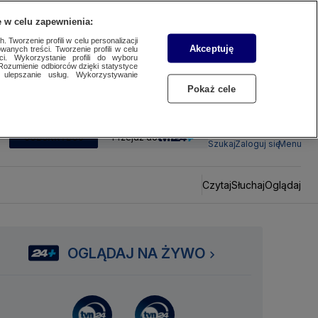
 w celu zapewnienia:
 Tworzenie profili w celu personalizacji
Akceptuję
wanych treści. Tworzenie profili w celu
ci. Wykorzystanie profili do wyboru
Rozumienie odbiorców dzięki statystyce
ulepszanie usług. Wykorzystywanie
Pokaż cele
SUBSKRYBUJ
Przejdź do
Szukaj
Zaloguj się
Menu
Czytaj
Słuchaj
Oglądaj
OGLĄDAJ NA ŻYWO