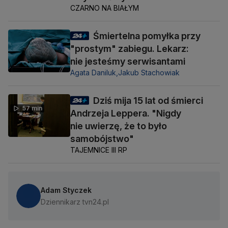
CZARNO NA BIAŁYM
Śmiertelna pomyłka przy
"prostym" zabiegu. Lekarz:
nie jesteśmy serwisantami
Agata Daniluk,
Jakub Stachowiak
Dziś mija 15 lat od śmierci
57 min
Andrzeja Leppera. "Nigdy
nie uwierzę, że to było
samobójstwo"
TAJEMNICE III RP
Adam Styczek
Dziennikarz tvn24.pl