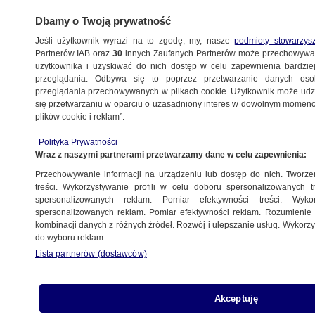
Dbamy o Twoją prywatność
Jeśli użytkownik wyrazi na to zgodę, my, nasze
podmioty stowarzys
Partnerów IAB oraz
30
innych Zaufanych Partnerów może przechowywa
użytkownika i uzyskiwać do nich dostęp w celu zapewnienia bardzi
przeglądania. Odbywa się to poprzez przetwarzanie danych os
przeglądania przechowywanych w plikach cookie. Użytkownik może udzie
POLSKA
się przetwarzaniu w oparciu o uzasadniony interes w dowolnym momencie
plików cookie i reklam”.
Prof. Kardas: Sąd Najwyższy, Trybunał
Polityka Prywatności
Konstytucyjny i NSA musimy ukształtować
Wraz z naszymi partnerami przetwarzamy dane w celu zapewnienia:
de novo
Przechowywanie informacji na urządzeniu lub dostęp do nich. Tworzeni
treści. Wykorzystywanie profili w celu doboru spersonalizowanych tr
spersonalizowanych reklam. Pomiar efektywności treści. Wyko
Oprac.
Adam Styczek
spersonalizowanych reklam. Pomiar efektywności reklam. Rozumienie o
31.03.2026, 11:44
kombinacji danych z różnych źródeł. Rozwój i ulepszanie usług. Wykor
do wyboru reklam.
Lista partnerów (dostawców)
Posłuchaj artykułu
Czyta lektor AI
Akceptuję